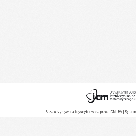
Baza utrzymywana i dystrybuowana przez
ICM UW
| System