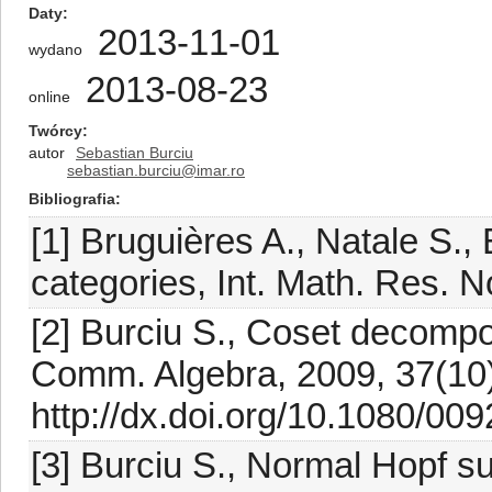
Daty
2013-11-01
wydano
2013-08-23
online
Twórcy
autor
Sebastian Burciu
sebastian.burciu@imar.ro
Bibliografia
[1] Bruguières A., Natale S.
categories, Int. Math. Res. 
[2] Burciu S., Coset decompo
Comm. Algebra, 2009, 37(10
http://dx.doi.org/10.1080/0
[3] Burciu S., Normal Hopf s