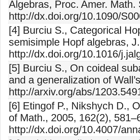
Algebras, Proc. Amer. Math.
http://dx.doi.org/10.1090/S
[4] Burciu S., Categorical Ho
semisimple Hopf algebras, J
http://dx.doi.org/10.1016/j.j
[5] Burciu S., On coideal su
and a generalization of Wall’s
http://arxiv.org/abs/1203.549
[6] Etingof P., Nikshych D., O
of Math., 2005, 162(2), 581–
http://dx.doi.org/10.4007/an