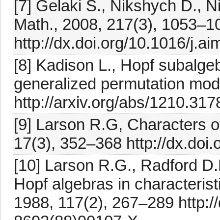
[7] Gelaki S., Nikshych D., N
Math., 2008, 217(3), 1053–1
http://dx.doi.org/10.1016/j.a
[8] Kadison L., Hopf subalge
generalized permutation modul
http://arxiv.org/abs/1210.317
[9] Larson R.G, Characters o
17(3), 352–368 http://dx.do
[10] Larson R.G., Radford D.
Hopf algebras in characterist
1988, 117(2), 267–289 http:/