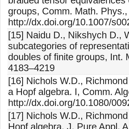
braided tensor equivalences o
groups, Comm. Math. Phys.,
http://dx.doi.org/10.1007/s0
[15] Naidu D., Nikshych D., 
subcategories of representat
doubles of finite groups, Int
4183–4219
[16] Nichols W.D., Richmond
a Hopf algebra. I, Comm. Al
http://dx.doi.org/10.1080/0
[17] Nichols W.D., Richmond
Hopf algebra, J. Pure Appl. 