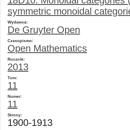
18D10: Monoidal categories (=
symmetric monoidal categorie
Wydawca
De Gruyter Open
Czasopismo
Open Mathematics
Rocznik
2013
Tom
11
Numer
11
Strony
1900-1913