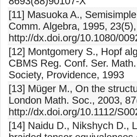
8693(88)90107-X
[11] Masuoka A., Semisimple
Comm. Algebra, 1995, 23(5)
http://dx.doi.org/10.1080/0
[12] Montgomery S., Hopf alge
CBMS Reg. Conf. Ser. Math.
Society, Providence, 1993
[13] Müger M., On the struct
London Math. Soc., 2003, 87
http://dx.doi.org/10.1112/S
[14] Naidu D., Nikshych D.,