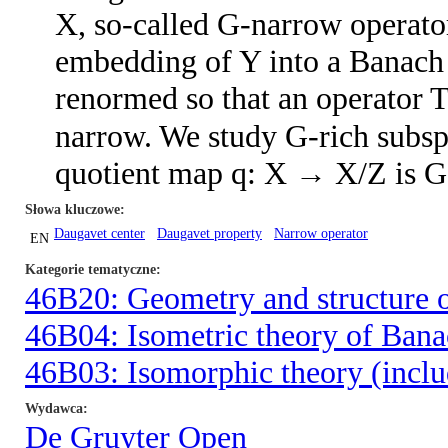
X, so-called G-narrow operators
embedding of Y into a Banach 
renormed so that an operator T 
narrow. We study G-rich subspa
quotient map q: X → X/Z is G
Słowa kluczowe
Daugavet center
Daugavet property
Narrow operator
EN
Kategorie tematyczne
46B20: Geometry and structure o
46B04: Isometric theory of Bana
46B03: Isomorphic theory (inclu
Wydawca
De Gruyter Open