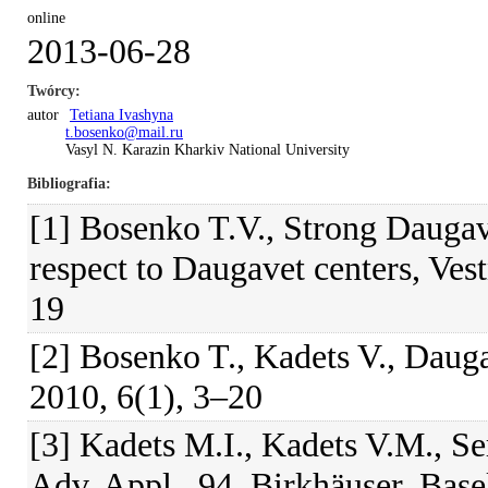
online
2013-06-28
Twórcy
autor
Tetiana Ivashyna
t.bosenko@mail.ru
Vasyl N. Karazin Kharkiv National University
Bibliografia
[1] Bosenko T.V., Strong Daugav
respect to Daugavet centers, Ves
19
[2] Bosenko T., Kadets V., Dauga
2010, 6(1), 3–20
[3] Kadets M.I., Kadets V.M., S
Adv. Appl., 94, Birkhäuser, Base