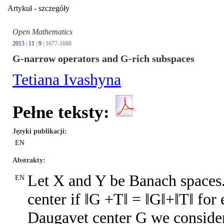
Artykuł - szczegóły
Open Mathematics
2013
|
11
|
9
| 1677-1688
G-narrow operators and G-rich subspaces
Tetiana Ivashyna
Pełne teksty:
Języki publikacji
EN
Abstrakty
Let X and Y be Banach spaces
EN
center if ‖G +T‖ = ‖G‖+‖T‖ for
Daugavet center G we consider 