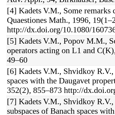
[4] Kadets V.M., Some remarks 
Quaestiones Math., 1996, 19(1–
http://dx.doi.org/10.1080/1607
[5] Kadets V.M., Popov M.M., S
operators acting on L1 and C(K),
49–60
[6] Kadets V.M., Shvidkoy R.V.,
spaces with the Daugavet propert
352(2), 855–873 http://dx.doi.
[7] Kadets V.M., Shvidkoy R.V.,
subspaces of Banach spaces with