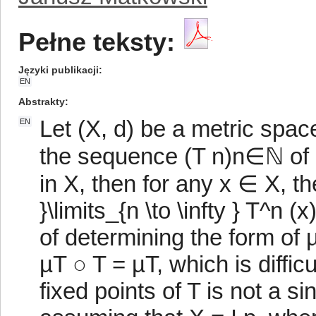
Pełne teksty:
Języki publikacji
EN
Abstrakty
Let (X, d) be a metric spa
EN
the sequence (T n)n∈ℕ of i
in X, then for any x ∈ X, th
}\limits_{n \to \infty } T^n 
of determining the form of 
µT ○ T = µT, which is difficu
fixed points of T is not a s