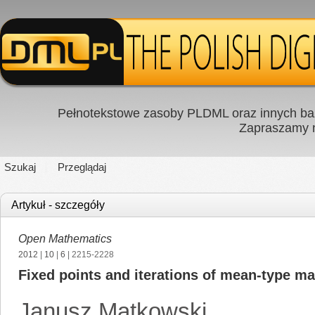
Pełnotekstowe zasoby PLDML oraz innych baz
Zapraszamy
Szukaj
Przeglądaj
Artykuł - szczegóły
Open Mathematics
2012
|
10
|
6
| 2215-2228
Fixed points and iterations of mean-type m
Janusz Matkowski