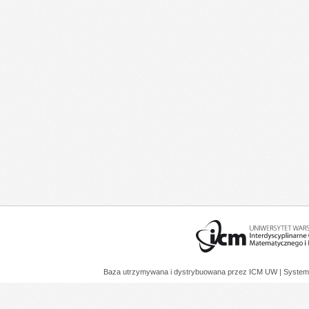
Baza utrzymywana i dystrybuowana przez
ICM UW
| System