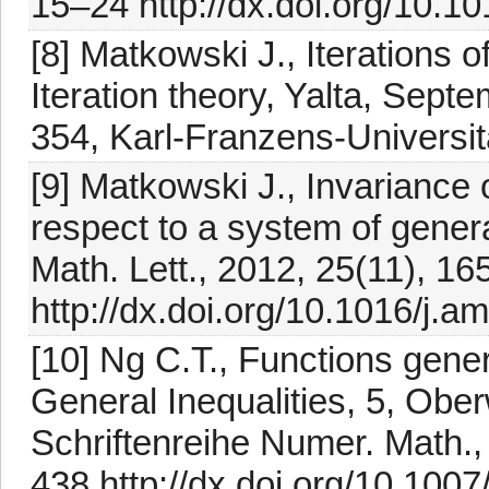
15–24 http://dx.doi.org/10.1
[8] Matkowski J., Iterations 
Iteration theory, Yalta, Sept
354, Karl-Franzens-Universi
[9] Matkowski J., Invariance 
respect to a system of gener
Math. Lett., 2012, 25(11), 1
http://dx.doi.org/10.1016/j.
[10] Ng C.T., Functions gene
General Inequalities, 5, Obe
Schriftenreihe Numer. Math.,
438 http://dx.doi.org/10.100