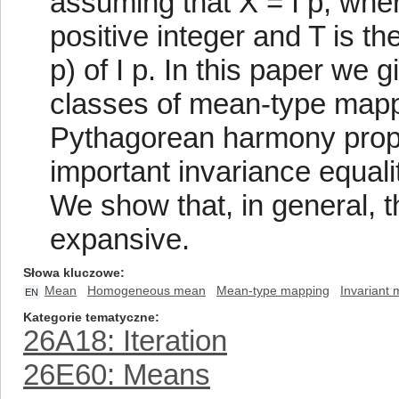
assuming that X = I p, where 
positive integer and T is 
p) of I p. In this paper we 
classes of mean-type mappin
Pythagorean harmony propo
important invariance equal
We show that, in general, 
expansive.
Słowa kluczowe
Mean
Homogeneous mean
Mean-type mapping
Invariant
EN
Kategorie tematyczne
26A18: Iteration
26E60: Means