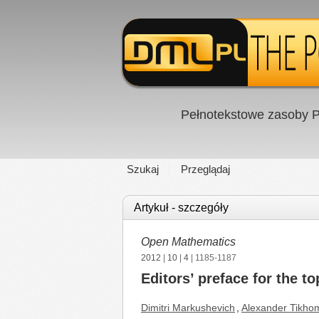
Pełnotekstowe zasoby P
Szukaj
Przeglądaj
Artykuł - szczegóły
Open Mathematics
2012
|
10
|
4
| 1185-1187
Editors’ preface for the t
Dimitri Markushevich
,
Alexander Tikho