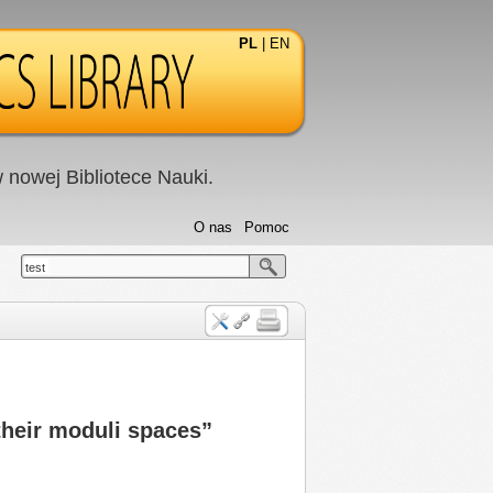
PL
|
EN
nowej Bibliotece Nauki.
O nas
Pomoc
test
 their moduli spaces”