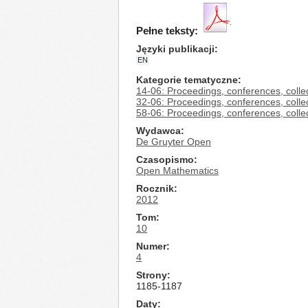
Pełne teksty:
Języki publikacji
EN
Kategorie tematyczne
14-06: Proceedings, conferences, collec
32-06: Proceedings, conferences, collec
58-06: Proceedings, conferences, collec
Wydawca
De Gruyter Open
Czasopismo
Open Mathematics
Rocznik
2012
Tom
10
Numer
4
Strony
1185-1187
Daty