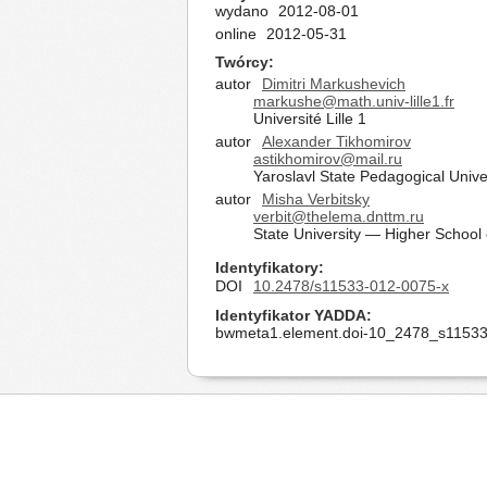
wydano
2012-08-01
online
2012-05-31
Twórcy
autor
Dimitri Markushevich
markushe@math.univ-lille1.fr
Université Lille 1
autor
Alexander Tikhomirov
astikhomirov@mail.ru
Yaroslavl State Pedagogical Unive
autor
Misha Verbitsky
verbit@thelema.dnttm.ru
State University — Higher School
Identyfikatory
DOI
10.2478/s11533-012-0075-x
Identyfikator YADDA
bwmeta1.element.doi-10_2478_s11533