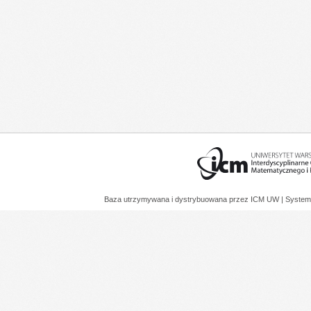
Baza utrzymywana i dystrybuowana przez
ICM UW
| System