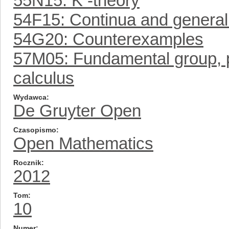
55N15: K -theory
54F15: Continua and general
54G20: Counterexamples
57M05: Fundamental group, pre
calculus
Wydawca
De Gruyter Open
Czasopismo
Open Mathematics
Rocznik
2012
Tom
10
Numer