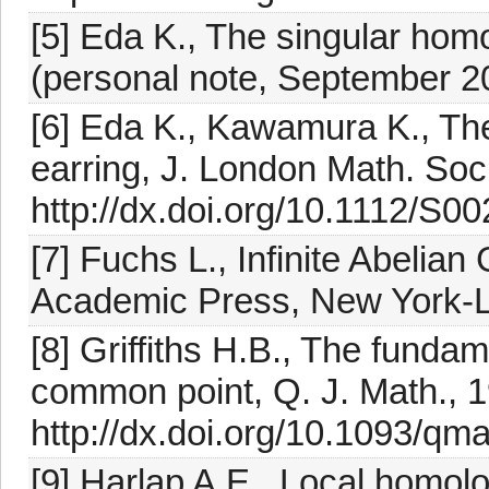
[5] Eda K., The singular hom
(personal note, September 2
[6] Eda K., Kawamura K., Th
earring, J. London Math. Soc
http://dx.doi.org/10.1112/S
[7] Fuchs L., Infinite Abelian
Academic Press, New York-
[8] Griffiths H.B., The funda
common point, Q. J. Math., 
http://dx.doi.org/10.1093/qm
[9] Harlap A.E., Local homo