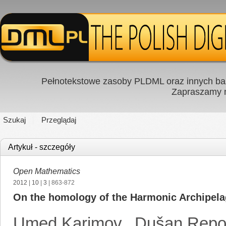
Pełnotekstowe zasoby PLDML oraz innych baz
Zapraszamy
Szukaj
Przeglądaj
Artykuł - szczegóły
Open Mathematics
2012
|
10
|
3
| 863-872
On the homology of the Harmonic Archipel
Umed Karimov
,
Dušan Repo