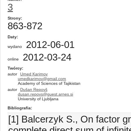
3
Strony
863-872
Daty
2012-06-01
wydano
2012-03-24
online
Twórcy
autor
Umed Karimov
umedkarimov@gmail.com
Academy of Sciences of Tajikistan
autor
Dušan Repovš
dusan.repovs@guest.arnes.si
University of Ljubljana
Bibliografia
[1] Balcerzyk S., On factor 
complete direct sum of infinit