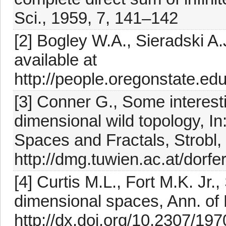
Sci., 1959, 7, 141–142
[2] Bogley W.A., Sieradski A.
available at
http://people.oregonstate.ed
[3] Conner G., Some interest
dimensional wild topology, I
Spaces and Fractals, Strobl, 
http://dmg.tuwien.ac.at/dorfe
[4] Curtis M.L., Fort M.K. Jr.
dimensional spaces, Ann. of
http://dx.doi.org/10.2307/19