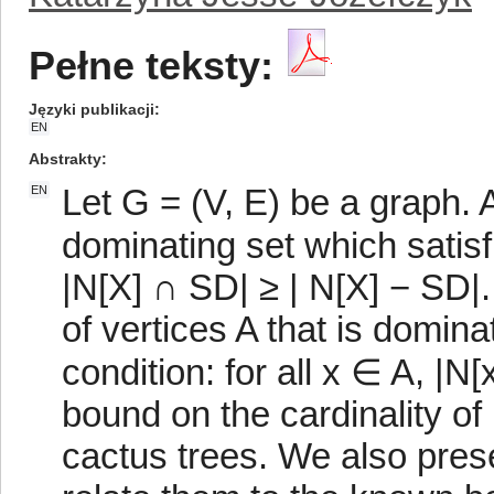
Pełne teksty:
Języki publikacji
EN
Abstrakty
Let G = (V, E) be a graph. 
EN
dominating set which satisfi
|N[X] ∩ SD| ≥ | N[X] − SD|. 
of vertices A that is domin
condition: for all x ∈ A, |N
bound on the cardinality o
cactus trees. We also pres