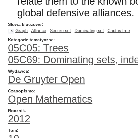
relate them to the known b
global defensive alliances.
Słowa kluczowe
Graph
Alliance
Secure set
Dominating set
Cactus tree
EN
Kategorie tematyczne
05C05: Trees
05C69: Dominating sets, inde
Wydawca
De Gruyter Open
Czasopismo
Open Mathematics
Rocznik
2012
Tom