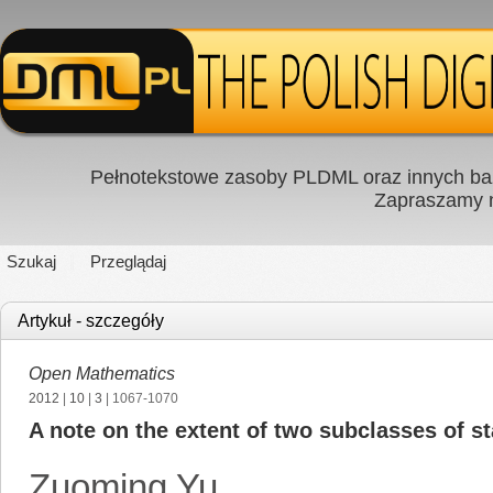
Pełnotekstowe zasoby PLDML oraz innych baz
Zapraszamy
Szukaj
Przeglądaj
Artykuł - szczegóły
Open Mathematics
2012
|
10
|
3
| 1067-1070
A note on the extent of two subclasses of s
Zuoming Yu