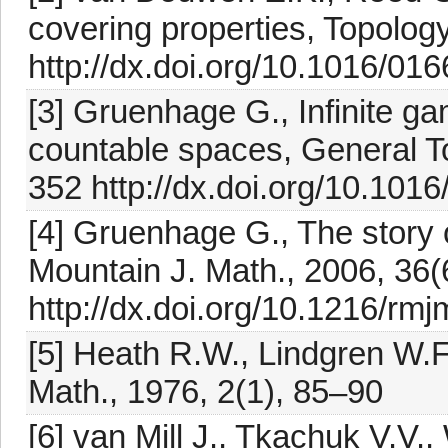
covering properties, Topolog
http://dx.doi.org/10.1016/0
[3] Gruenhage G., Infinite ga
countable spaces, General To
352 http://dx.doi.org/10.10
[4] Gruenhage G., The story 
Mountain J. Math., 2006, 36
http://dx.doi.org/10.1216/r
[5] Heath R.W., Lindgren W.F
Math., 1976, 2(1), 85–90
[6] van Mill J., Tkachuk V.V.