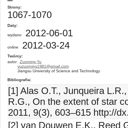
Strony
1067-1070
Daty
2012-06-01
wydano
2012-03-24
online
Twórcy
autor
Zuoming Yu
yuzuoming1981@gmail.com
Jiangsu University of Science and Technology
Bibliografia
[1] Alas O.T., Junqueira L.R.,
R.G., On the extent of star c
2011, 9(3), 603–615 http://d
[2] van Douwen E.K., Reed G.