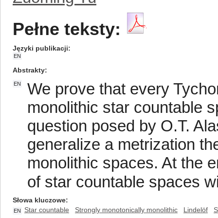
Pełne teksty:
Języki publikacji
EN
Abstrakty
We prove that every Tychon
EN
monolithic star countable s
question posed by O.T. Alas
generalize a metrization th
monolithic spaces. At the e
of star countable spaces w
Słowa kluczowe
Star countable
Strongly monotonically monolithic
Lindelöf
S
EN