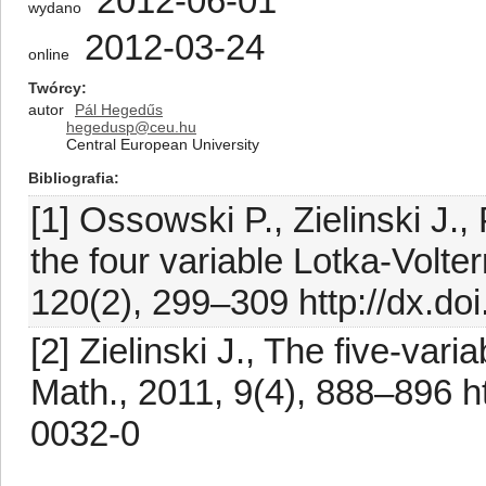
2012-06-01
wydano
2012-03-24
online
Twórcy
autor
Pál Hegedűs
hegedusp@ceu.hu
Central European University
Bibliografia
[1] Ossowski P., Zielinski J.
the four variable Lotka-Volte
120(2), 299–309 http://dx.do
[2] Zielinski J., The five-vari
Math., 2011, 9(4), 888–896 h
0032-0