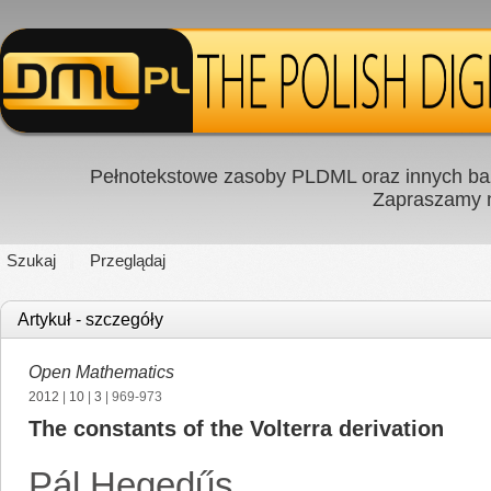
Pełnotekstowe zasoby PLDML oraz innych baz
Zapraszamy
Szukaj
Przeglądaj
Artykuł - szczegóły
Open Mathematics
2012
|
10
|
3
| 969-973
The constants of the Volterra derivation
Pál Hegedűs