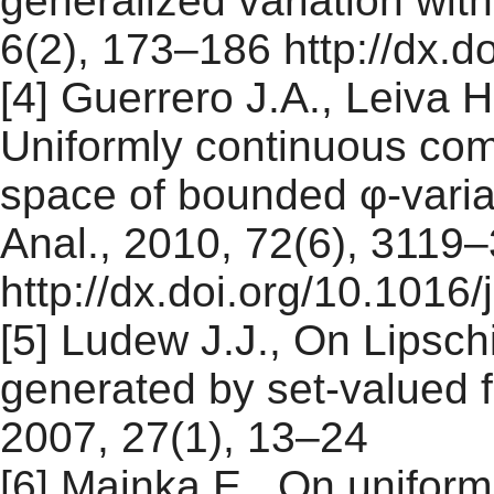
generalized variation with
6(2), 173–186 http://dx.
[4] Guerrero J.A., Leiva 
Uniformly continuous comp
space of bounded φ-variat
Anal., 2010, 72(6), 3119
http://dx.doi.org/10.1016
[5] Ludew J.J., On Lipschi
generated by set-valued 
2007, 27(1), 13–24
[6] Mainka E., On uniform