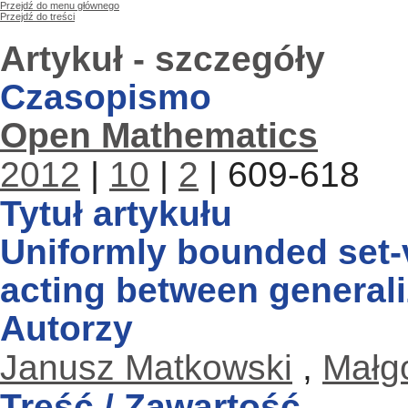
Przejdź do menu głównego
Przejdź do treści
Artykuł - szczegóły
Czasopismo
Open Mathematics
2012
|
10
|
2
| 609-618
Tytuł artykułu
Uniformly bounded set-
acting between general
Autorzy
Janusz Matkowski
,
Małg
Treść / Zawartość