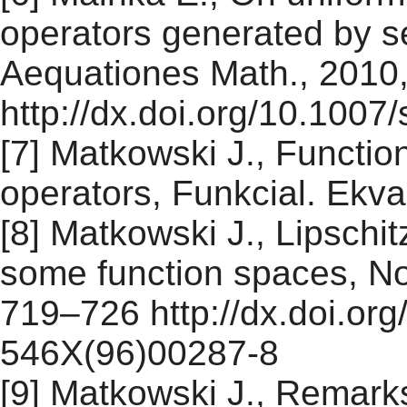
operators generated by se
Aequationes Math., 2010
http://dx.doi.org/10.100
[7] Matkowski J., Functio
operators, Funkcial. Ekva
[8] Matkowski J., Lipschi
some function spaces, Non
719–726 http://dx.doi.or
546X(96)00287-8
[9] Matkowski J., Remark