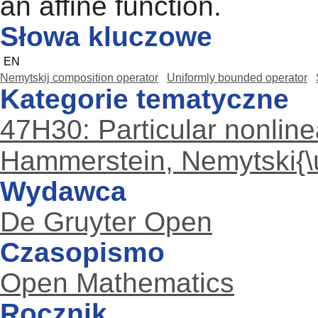
an affine function.
Słowa kluczowe
EN
Nemytskij composition operator
Uniformly bounded operator
Kategorie tematyczne
47H30: Particular nonline
Hammerstein, Nemytski{\u\
Wydawca
De Gruyter Open
Czasopismo
Open Mathematics
Rocznik