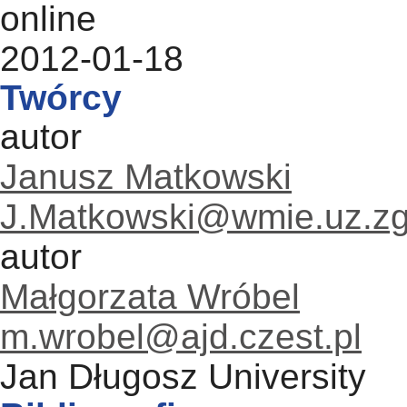
online
2012-01-18
Twórcy
autor
Janusz Matkowski
J.Matkowski@wmie.uz.zg
autor
Małgorzata Wróbel
m.wrobel@ajd.czest.pl
Jan Długosz University