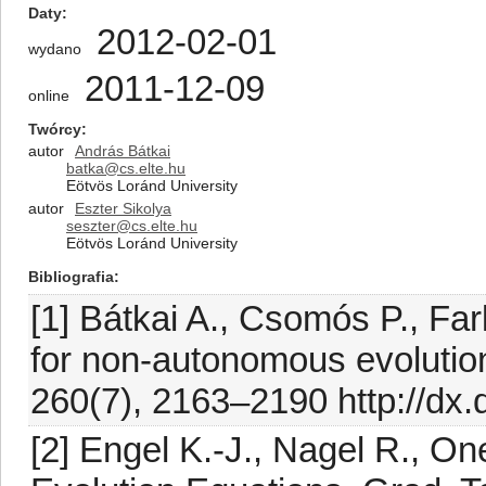
Daty
2012-02-01
wydano
2011-12-09
online
Twórcy
autor
András Bátkai
batka@cs.elte.hu
Eötvös Loránd University
autor
Eszter Sikolya
seszter@cs.elte.hu
Eötvös Loránd University
Bibliografia
[1] Bátkai A., Csomós P., Far
for non-autonomous evolution
260(7), 2163–2190 http://dx.d
[2] Engel K.-J., Nagel R., O