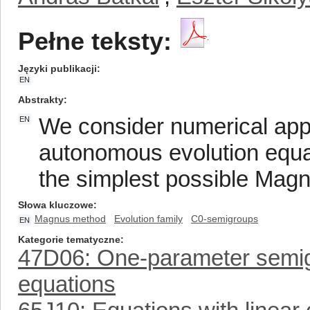
Pełne teksty:
Języki publikacji
EN
Abstrakty
We consider numerical appr
EN
autonomous evolution equa
the simplest possible Magn
Słowa kluczowe
Magnus method
Evolution family
C0-semigroups
EN
Kategorie tematyczne
47D06: One-parameter semigr
equations