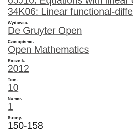
65J10: Equations with linear 
34K06: Linear functional-diffe
Wydawca
De Gruyter Open
Czasopismo
Open Mathematics
Rocznik
2012
Tom
10
Numer
1
Strony
150-158