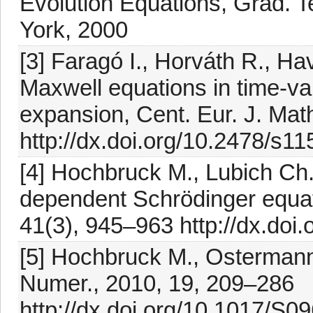
Evolution Equations, Grad. T
York, 2000
[3] Faragó I., Horváth R., Ha
Maxwell equations in time-
expansion, Cent. Eur. J. Mat
http://dx.doi.org/10.2478/s1
[4] Hochbruck M., Lubich Ch.
dependent Schrödinger equat
41(3), 945–963 http://dx.do
[5] Hochbruck M., Ostermann 
Numer., 2010, 19, 209–286
http://dx.doi.org/10.1017/