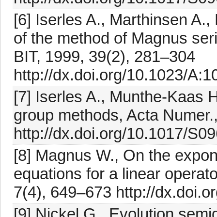
[6] Iserles A., Marthinsen A.
of the method of Magnus series
BIT, 1999, 39(2), 281–304
http://dx.doi.org/10.1023/A
[7] Iserles A., Munthe-Kaas H
group methods, Acta Numer.,
http://dx.doi.org/10.1017/
[8] Magnus W., On the exponen
equations for a linear opera
7(4), 649–673 http://dx.doi
[9] Nickel G., Evolution sem