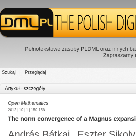
Pełnotekstowe zasoby PLDML oraz innych baz
Zapraszamy
Szukaj
Przeglądaj
Artykuł - szczegóły
Open Mathematics
2012
|
10
|
1
| 150-158
The norm convergence of a Magnus expans
András Bátkai
,
Eszter Sikol