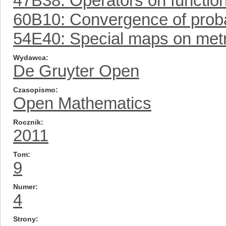
47B38: Operators on functio
60B10: Convergence of proba
54E40: Special maps on met
Wydawca
De Gruyter Open
Czasopismo
Open Mathematics
Rocznik
2011
Tom
9
Numer
4
Strony