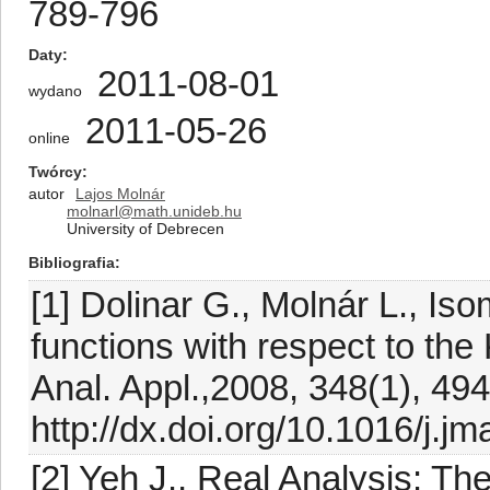
789-796
Daty
2011-08-01
wydano
2011-05-26
online
Twórcy
autor
Lajos Molnár
molnarl@math.unideb.hu
University of Debrecen
Bibliografia
[1] Dolinar G., Molnár L., Iso
functions with respect to th
Anal. Appl.,2008, 348(1), 49
http://dx.doi.org/10.1016/j.j
[2] Yeh J., Real Analysis: Th