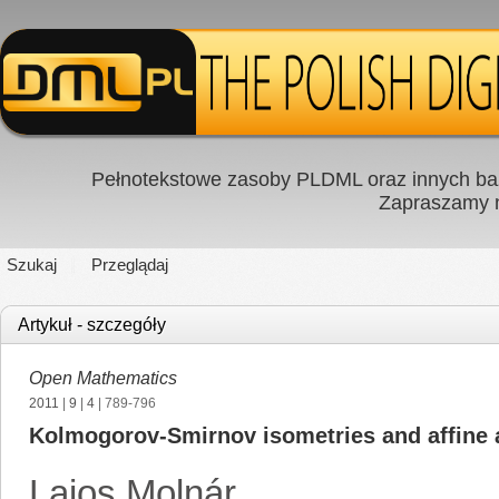
Pełnotekstowe zasoby PLDML oraz innych baz
Zapraszamy
Szukaj
Przeglądaj
Artykuł - szczegóły
Open Mathematics
2011
|
9
|
4
| 789-796
Kolmogorov-Smirnov isometries and affine a
Lajos Molnár