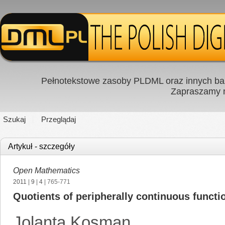
Pełnotekstowe zasoby PLDML oraz innych baz
Zapraszamy
Szukaj
Przeglądaj
Artykuł - szczegóły
Open Mathematics
2011
|
9
|
4
| 765-771
Quotients of peripherally continuous functi
Jolanta Kosman