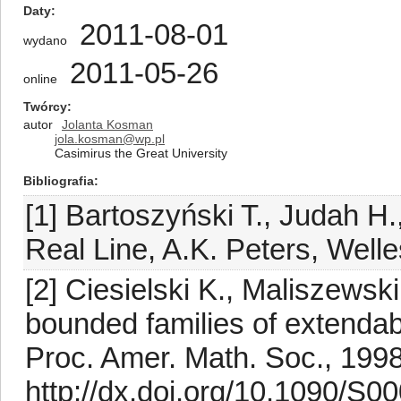
Daty
2011-08-01
wydano
2011-05-26
online
Twórcy
autor
Jolanta Kosman
jola.kosman@wp.pl
Casimirus the Great University
Bibliografia
[1] Bartoszyński T., Judah H.
Real Line, A.K. Peters, Welle
[2] Ciesielski K., Maliszewsk
bounded families of extendab
Proc. Amer. Math. Soc., 199
http://dx.doi.org/10.1090/S