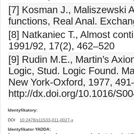
[7] Kosman J., Maliszewski A
functions, Real Anal. Excha
[8] Natkaniec T., Almost cont
1991/92, 17(2), 462–520
[9] Rudin M.E., Martin’s Axi
Logic, Stud. Logic Found. Ma
New York-Oxford, 1977, 491
http://dx.doi.org/10.1016/S
Identyfikatory
DOI
10.2478/s11533-011-0027-x
Identyfikator YADDA