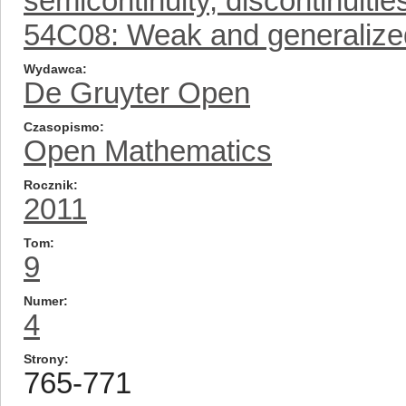
semicontinuity, discontinuities
54C08: Weak and generalized
Wydawca
De Gruyter Open
Czasopismo
Open Mathematics
Rocznik
2011
Tom
9
Numer
4
Strony
765-771