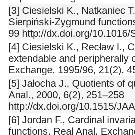
[3] Ciesielski K., Natkaniec T
Sierpiński-Zygmund functions
99 http://dx.doi.org/10.101
[4] Ciesielski K., Recław I., 
extendable and peripherally 
Exchange, 1995/96, 21(2), 
[5] Jałocha J., Quotients of q
Anal., 2000, 6(2), 251–258
http://dx.doi.org/10.1515/JA
[6] Jordan F., Cardinal invar
functions, Real Anal. Excha