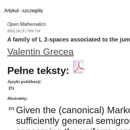
Artykuł - szczegóły
Open Mathematics
2011
|
9
|
3
| 709-714
A family of L 2-spaces associated to the ju
Valentin Grecea
Pełne teksty:
Języki publikacji
EN
Abstrakty
Given the (canonical) Mark
EN
sufficiently general semigro