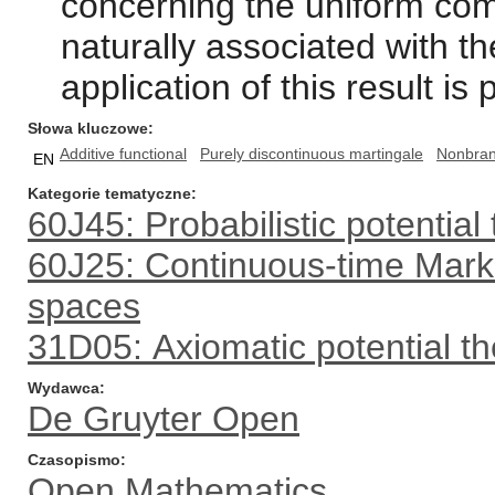
concerning the uniform com
naturally associated with t
application of this result is
Słowa kluczowe
Additive functional
Purely discontinuous martingale
Nonbran
EN
Kategorie tematyczne
60J45: Probabilistic potential
60J25: Continuous-time Mark
spaces
31D05: Axiomatic potential t
Wydawca
De Gruyter Open
Czasopismo
Open Mathematics