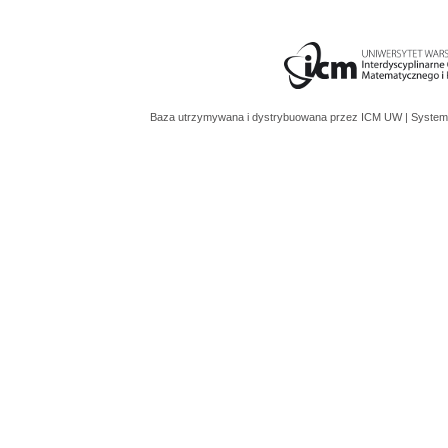
Baza utrzymywana i dystrybuowana przez
ICM UW
| System