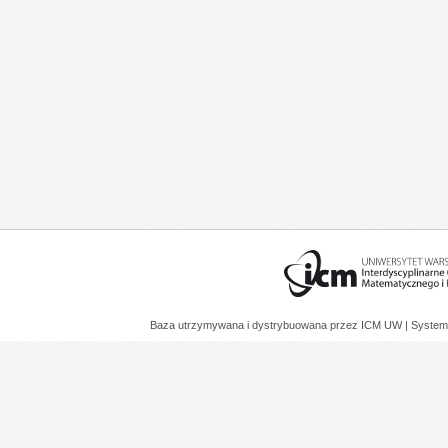
Baza utrzymywana i dystrybuowana przez
ICM UW
| System