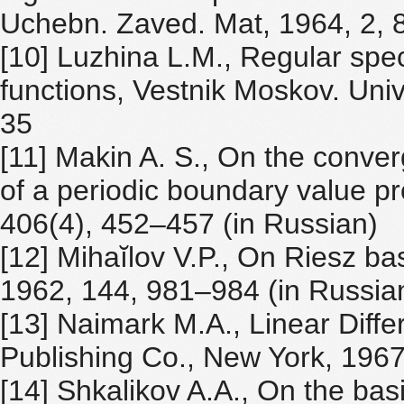
Uchebn. Zaved. Mat, 1964, 2, 
[10] Luzhina L.M., Regular spec
functions, Vestnik Moskov. Univ
35
[11] Makin A. S., On the conver
of a periodic boundary value p
406(4), 452–457 (in Russian)
[12] Mihaĭlov V.P., On Riesz b
1962, 144, 981–984 (in Russia
[13] Naimark M.A., Linear Diffe
Publishing Co., New York, 196
[14] Shkalikov A.A., On the bas