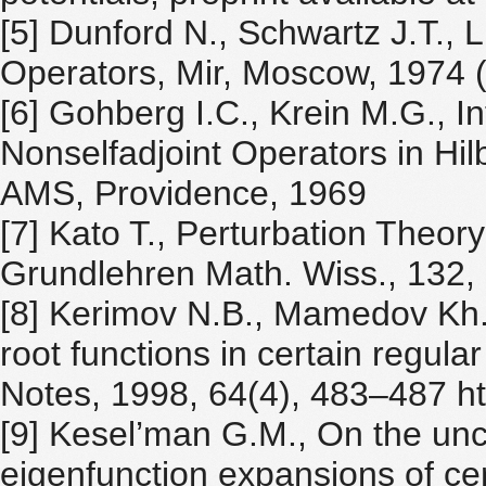
[5] Dunford N., Schwartz J.T., L
Operators, Mir, Moscow, 1974 (
[6] Gohberg I.C., Krein M.G., In
Nonselfadjoint Operators in Hil
AMS, Providence, 1969
[7] Kato T., Perturbation Theory
Grundlehren Math. Wiss., 132, 
[8] Kerimov N.B., Mamedov Kh.R
root functions in certain regul
Notes, 1998, 64(4), 483–487 h
[9] Kesel’man G.M., On the unc
eigenfunction expansions of cert