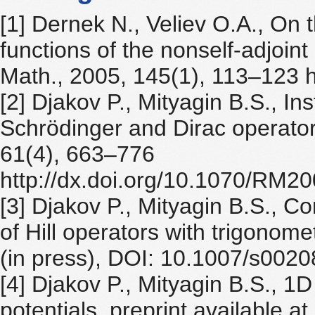
[1] Dernek N., Veliev O.A., On 
functions of the nonself-adjoint 
Math., 2005, 145(1), 113–123 
[2] Djakov P., Mityagin B.S., In
Schrödinger and Dirac operato
61(4), 663–776
http://dx.doi.org/10.1070/R
[3] Djakov P., Mityagin B.S., 
of Hill operators with trigonome
(in press), DOI: 10.1007/s002
[4] Djakov P., Mityagin B.S., 1D
potentials, preprint available a