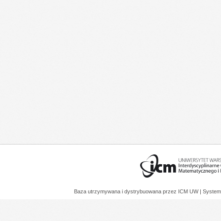
Baza utrzymywana i dystrybuowana przez
ICM UW
| System