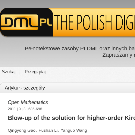
Pełnotekstowe zasoby PLDML oraz innych baz
Zapraszamy
Szukaj
Przeglądaj
Artykuł - szczegóły
Open Mathematics
2011
|
9
|
3
| 686-698
Blow-up of the solution for higher-order Kir
Qingyong Gao
,
Fushan Li
,
Yanguo Wang