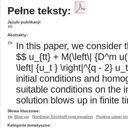
Pełne teksty:
Języki publikacji
EN
Abstrakty
In this paper, we consider 
EN
$$ u_{tt} + M(\left\| {D^m u(
\left| {u_t } \right|^{q - 2} u_
initial conditions and hom
suitable conditions on the i
solution blows up in finite t
Słowa kluczowe
Blow-up
Nonlinear Kirchhoff-type equation
Positive upper bo
EN
Kategorie tematyczne