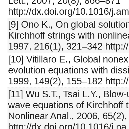
Lett., 2007, 20(8), 866–871
http://dx.doi.org/10.1016/j.a
[9] Ono K., On global solutio
Kirchhoff strings with nonline
1997, 216(1), 321–342 http:/
[10] Vitillaro E., Global none
evolution equations with diss
1999, 149(2), 155–182 http:
[11] Wu S.T., Tsai L.Y., Blow
wave equations of Kirchhoff 
Nonlinear Anal., 2006, 65(2)
http://dx.doi.org/10.1016/j.n