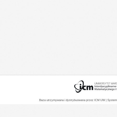
Baza utrzymywana i dystrybuowana przez
ICM UW
| System