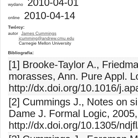
2010-04-01
wydano
2010-04-14
online
Twórcy
autor
James Cummings
jcumming@andrew.cmu.edu
Carnegie Mellon University
Bibliografia
[1] Brooke-Taylor A., Friedm
morasses, Ann. Pure Appl. L
http://dx.doi.org/10.1016/j.a
[2] Cummings J., Notes on si
Dame J. Formal Logic, 2005
http://dx.doi.org/10.1305/ndj