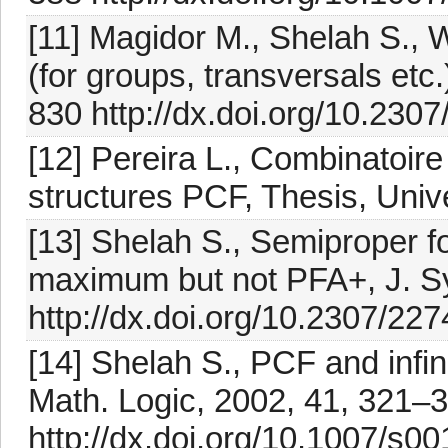
[11] Magidor M., Shelah S., 
(for groups, transversals etc
830 http://dx.doi.org/10.230
[12] Pereira L., Combinatoire
structures PCF, Thesis, Unive
[13] Shelah S., Semiproper f
maximum but not PFA+, J. Sy
http://dx.doi.org/10.2307/22
[14] Shelah S., PCF and infin
Math. Logic, 2002, 41, 321–
http://dx.doi.org/10.1007/s