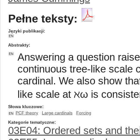
Pełne teksty:
Języki publikacji
EN
Abstrakty
Answering a question raise
EN
continuous tree-like scale
cardinal. We also show that
like scale at ℵω is consist
Słowa kluczowe
PCF theory
Large cardinals
Forcing
EN
Kategorie tematyczne
03E04: Ordered sets and their