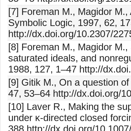
[7] Foreman M., Magidor M., 
Symbolic Logic, 1997, 62, 1
http://dx.doi.org/10.2307/22
[8] Foreman M., Magidor M.,
saturated ideals, and nonregula
1988, 127, 1–47 http://dx.do
[9] Gitik M., On a question of
47, 53–64 http://dx.doi.org/
[10] Laver R., Making the su
under κ-directed closed forci
388 http://dx.doi.org/10.10