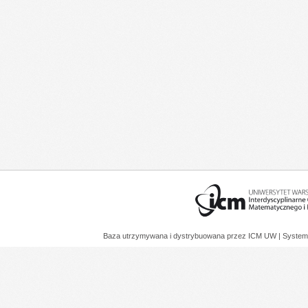
Baza utrzymywana i dystrybuowana przez
ICM UW
| System