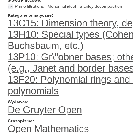
Słowa kluczowe
Prime filtrations
Monomial ideal
Stanley decomposition
EN
Kategorie tematyczne
13C15: Dimension theory, dept
13H10: Special types (Cohen
Buchsbaum, etc.)
13P10: Gr\"obner bases; oth
(e.g., Janet and border base
13F20: Polynomial rings and i
polynomials
Wydawca
De Gruyter Open
Czasopismo
Open Mathematics