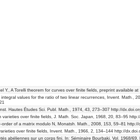
 Y., A Torelli theorem for curves over finite fields, preprint available a
f integral values for the ratio of two linear recurrences, Invent. Math.,
221
, Inst. Hautes Études Sci. Publ. Math., 1974, 43, 273–307 http://dx.do
n varieties over finite fields, J. Math. Soc. Japan, 1968, 20, 83–95 htt
 r-order of a matrix modulo N, Monatsh. Math., 2008, 153, 59–81 http:
arieties over finite fields, Invent. Math., 1966, 2, 134–144 http://dx.
iétés abéliennes sur un corps fini, In: Séminaire Bourbaki, Vol. 1968/6