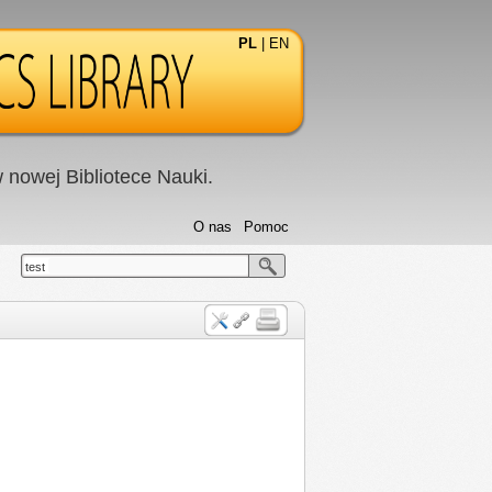
PL
|
EN
nowej Bibliotece Nauki.
O nas
Pomoc
test