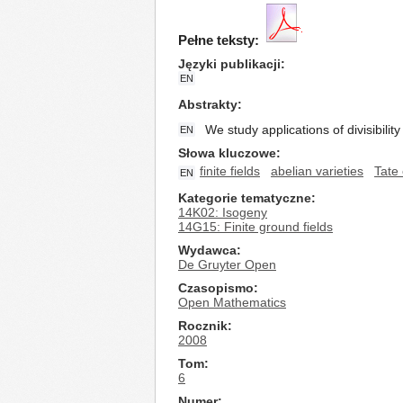
Pełne teksty:
Języki publikacji
EN
Abstrakty
We study applications of divisibilit
EN
Słowa kluczowe
finite fields
abelian varieties
Tate
EN
Kategorie tematyczne
14K02: Isogeny
14G15: Finite ground fields
Wydawca
De Gruyter Open
Czasopismo
Open Mathematics
Rocznik
2008
Tom
6
Numer