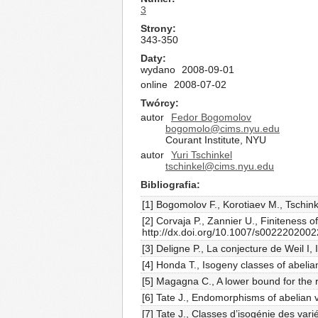
3
Strony
343-350
Daty
wydano
2008-09-01
online
2008-07-02
Twórcy
autor
Fedor Bogomolov
bogomolo@cims.nyu.edu
Courant Institute, NYU
autor
Yuri Tschinkel
tschinkel@cims.nyu.edu
Bibliografia
[1] Bogomolov F., Korotiaev M., Tschinkel
[2] Corvaja P., Zannier U., Finiteness o
http://dx.doi.org/10.1007/s002220200
[3] Deligne P., La conjecture de Weil I
[4] Honda T., Isogeny classes of abelia
[5] Magagna C., A lower bound for the
[6] Tate J., Endomorphisms of abelian v
[7] Tate J., Classes d’isogénie des var