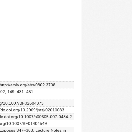
t http://arxiv.org/abs/0802.3708
 2002, 149, 431–451
i.org/10.1007/BF02684373
p://dx.doi.org/10.2969/jmsj/02010083
//dx.doi.org/10.1007/s00605-007-0484-2
doi.org/10.1007/BF01404549
9, Exposés 347–363, Lecture Notes in