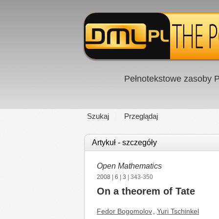
Pełnotekstowe zasoby P
Szukaj
Przeglądaj
Artykuł - szczegóły
Open Mathematics
2008
|
6
|
3
| 343-350
On a theorem of Tate
Fedor Bogomolov
,
Yuri Tschinkel