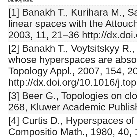
Bibliografia
[1] Banakh T., Kurihara M., 
linear spaces with the Attouc
2003, 11, 21–36 http://dx.d
[2] Banakh T., Voytsitskyy R.
whose hyperspaces are absol
Topology Appl., 2007, 154, 
http://dx.doi.org/10.1016/j.t
[3] Beer G., Topologies on c
268, Kluwer Academic Publis
[4] Curtis D., Hyperspaces o
Compositio Math., 1980, 40,