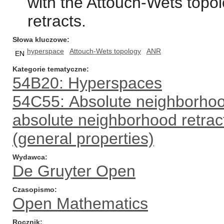
with the Attouch-Wets topo
retracts.
Słowa kluczowe
hyperspace
Attouch-Wets topology
ANR
EN
Kategorie tematyczne
54B20: Hyperspaces
54C55: Absolute neighborhood
absolute neighborhood retrac
(general properties)
Wydawca
De Gruyter Open
Czasopismo
Open Mathematics
Rocznik