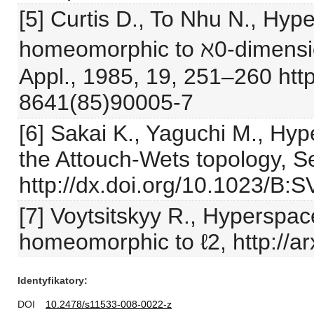
[5] Curtis D., To Nhu N., Hyp
homeomorphic to ℵ0-dimension
Appl., 1985, 19, 251–260 http
8641(85)90005-7
[6] Sakai K., Yaguchi M., Hy
the Attouch-Wets topology, S
http://dx.doi.org/10.1023/B
[7] Voytsitskyy R., Hyperspac
homeomorphic to ℓ2, http://a
Identyfikatory
DOI
10.2478/s11533-008-0022-z