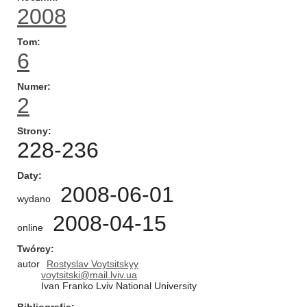
2008
Tom
6
Numer
2
Strony
228-236
Daty
2008-06-01
wydano
2008-04-15
online
Twórcy
autor
Rostyslav Voytsitskyy
voytsitski@mail.lviv.ua
Ivan Franko Lviv National University