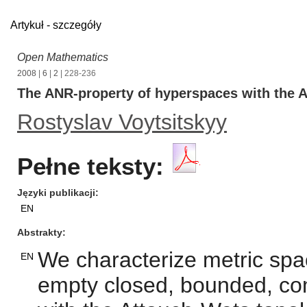
Artykuł - szczegóły
Open Mathematics
2008
|
6
|
2
| 228-236
The ANR-property of hyperspaces with the 
Rostyslav Voytsitskyy
Pełne teksty:
Języki publikacji
EN
Abstrakty
We characterize metric sp
EN
empty closed, bounded, com