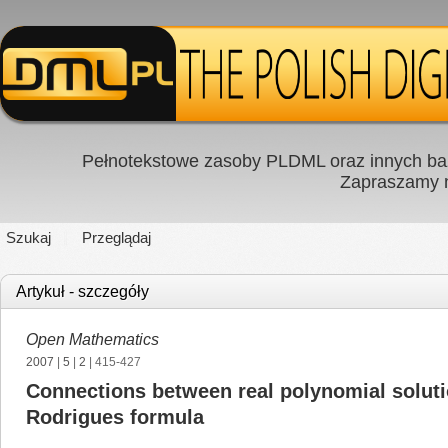
Pełnotekstowe zasoby PLDML oraz innych baz
Zapraszamy
Szukaj
Przeglądaj
Artykuł - szczegóły
Open Mathematics
2007
|
5
|
2
| 415-427
Connections between real polynomial solutio
Rodrigues formula