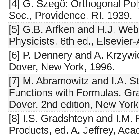
[4] G. Szegö: Orthogonal Pol
Soc., Providence, RI, 1939.
[5] G.B. Arfken and H.J. Web
Physicists, 6th ed., Elsevi
[6] P. Dennery and A. Krzywi
Dover, New York, 1996.
[7] M. Abramowitz and I.A. 
Functions with Formulas, Gr
Dover, 2nd edition, New York
[8] I.S. Gradshteyn and I.M. 
Products, ed. A. Jeffrey, Ac