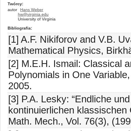
Twórcy
autor
Hans Weber
hw@virginia.edu
University of Virginia
Bibliografia
[1] A.F. Nikiforov and V.B. U
Mathematical Physics, Birkhä
[2] M.E.H. Ismail: Classical
Polynomials in One Variable
2005.
[3] P.A. Lesky: “Endliche u
kontinuierlichen klassische
Math. Mech., Vol. 76(3), (19