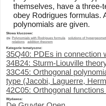
themselves, have a three-
obey Rodrigues formulas. Ap
polynomials are given.
Słowa kluczowe
Polynomials with Rodrigues formula
solutions of hypergeometr
EN
relations
addition theorem
Kategorie tematyczne
35Q40: PDEs in connection 
34B24: Sturm-Liouville theor
33C45: Orthogonal polynomia
type (Jacobi, Laguerre, Herm
42C05: Orthogonal functions 
Wydawca
De Gruyter Open