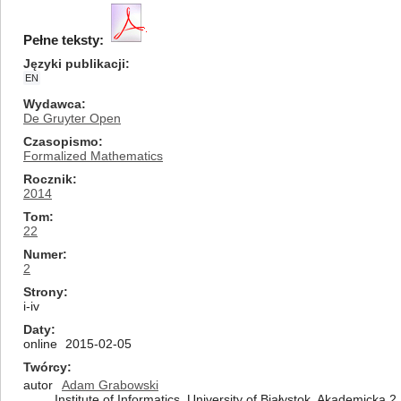
Pełne teksty:
Języki publikacji
EN
Wydawca
De Gruyter Open
Czasopismo
Formalized Mathematics
Rocznik
2014
Tom
22
Numer
2
Strony
i-iv
Daty
online
2015-02-05
Twórcy
autor
Adam Grabowski
Institute of Informatics, University of Białystok, Akademicka 