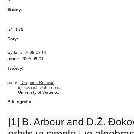
3
Strony
578-579
Daty
wydano
2005-09-01
online
2005-09-01
Twórcy
autor
Dragomir Đoković
djokovic@uwaterloo.ca
University of Waterloo
Bibliografia
[1] B. Arbour and D.Ž. Đokov
orbits in simple Lie algebras