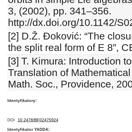
3, (2002), pp. 341–356.
http://dx.doi.org/10.1142
[2] D.Ž. Đoković: “The closur
the split real form of E 8”, 
[3] T. Kimura: Introduction
Translation of Mathematica
Math. Soc., Providence, 20
Identyfikatory
DOI
10.2478/BF02475924
Identyfikator YADDA