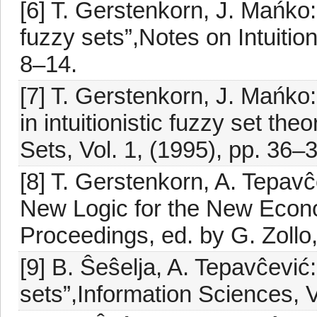
[6] T. Gerstenkorn, J. Mańko: “
fuzzy sets”,Notes on Intuition
8–14.
[7] T. Gerstenkorn, J. Mańko
in intuitionistic fuzzy set the
Sets, Vol. 1, (1995), pp. 36–3
[8] T. Gerstenkorn, A. Tepavĉ
New Logic for the New Econ
Proceedings, ed. by G. Zollo
[9] B. Ŝeŝelja, A. Tepavĉević:
sets”,Information Sciences, V