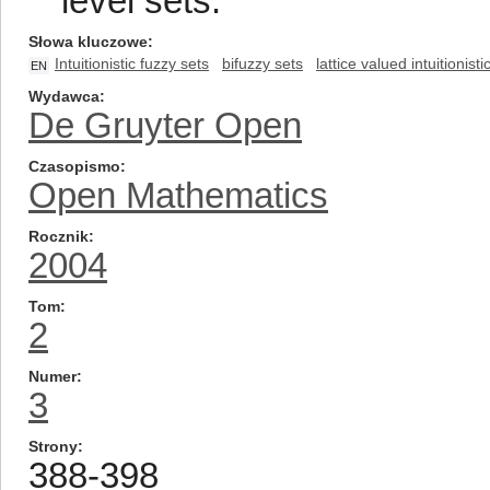
level sets.
Słowa kluczowe
Intuitionistic fuzzy sets
bifuzzy sets
lattice valued intuitionisti
EN
Wydawca
De Gruyter Open
Czasopismo
Open Mathematics
Rocznik
2004
Tom
2
Numer
3
Strony
388-398