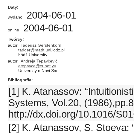
Daty
2004-06-01
wydano
2004-06-01
online
Twórcy
autor
Tadeusz Gerstenkorn
tadger@math.uni.lodz.pl
Ŀódź University
autor
Andreja Tepavĉević
etepavce@eunet.yu
University ofNovi Sad
Bibliografia
[1] K. Atanassov: “Intuitionis
Systems, Vol.20, (1986),pp.
http://dx.doi.org/10.1016/S
[2] K. Atanassov, S. Stoeva: “