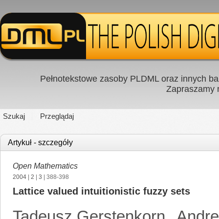
Pełnotekstowe zasoby PLDML oraz innych baz
Zapraszamy
Szukaj
Przeglądaj
Artykuł - szczegóły
Open Mathematics
2004
|
2
|
3
| 388-398
Lattice valued intuitionistic fuzzy sets
Tadeusz Gerstenkorn
,
Andre