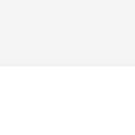
Baza utrzymywana i dystrybuowana przez
ICM UW
| System