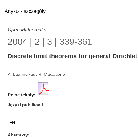
Artykuł - szczegóły
Open Mathematics
2004
|
2
|
3
| 339-361
Discrete limit theorems for general Dirichlet 
A. Laurinčikas
,
R. Macaitienė
Pełne teksty:
Języki publikacji
EN
Abstrakty