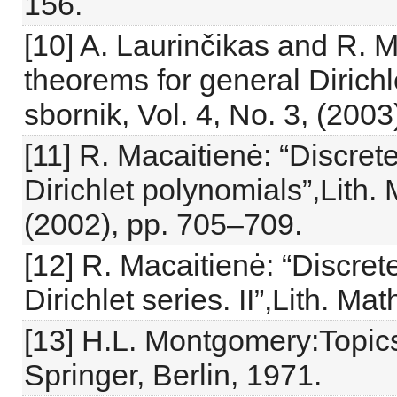
156.
[10] A. Laurinčikas and R. M
theorems for general Dirichl
sbornik, Vol. 4, No. 3, (200
[11] R. Macaitienė: “Discret
Dirichlet polynomials”,Lith. 
(2002), pp. 705–709.
[12] R. Macaitienė: “Discret
Dirichlet series. II”,Lith. Mat
[13] H.L. Montgomery:Topics
Springer, Berlin, 1971.