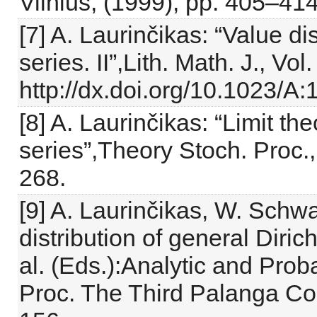
Vilnius, (1999), pp. 405–414
[7] A. Laurinčikas: “Value dis
series. II”,Lith. Math. J., Vo
http://dx.doi.org/10.1023/
[8] A. Laurinčikas: “Limit th
series”,Theory Stoch. Proc.,
268.
[9] A. Laurinčikas, W. Schw
distribution of general Dirich
al. (Eds.):Analytic and Pro
Proc. The Third Palanga Con