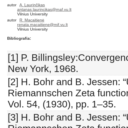
autor
A. Laurinčikas
antanas.laurincikas@maf.vu.lt
Vilnius University
autor
R. Macaitienė
renata.macaitiene@mif.vu.lt
Vilnius University
Bibliografia
[1] P. Billingsley:Convergen
New York, 1968.
[2] H. Bohr and B. Jessen: 
Riemannschen Zeta function”
Vol. 54, (1930), pp. 1–35.
[3] H. Bohr and B. Jessen: 