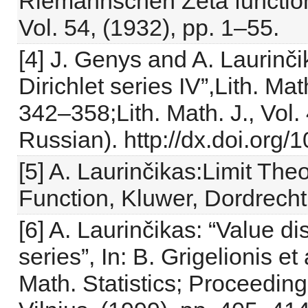
Riemannschen Zeta function”
Vol. 54, (1932), pp. 1–55.
[4] J. Genys and A. Laurinčik
Dirichlet series IV”,Lith. Mat
342–358;Lith. Math. J., Vol.
Russian). http://dx.doi.or
[5] A. Laurinčikas:Limit Th
Function, Kluwer, Dordrecht
[6] A. Laurinčikas: “Value dis
series”, In: B. Grigelionis e
Math. Statistics; Proceeding