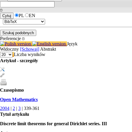
PL
EN
Preferencje
Język
Widoczny
[Schowaj]
Abstrakt
Liczba wyników
Artykuł - szczegóły
Czasopismo
Open Mathematics
2004
|
2
|
3
| 339-361
Tytuł artykułu
Discrete limit theorems for general Dirichlet series. III