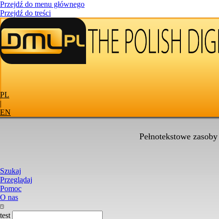
Przejdź do menu głównego
Przejdź do treści
PL
|
EN
Pełnotekstowe zasoby
Szukaj
Przeglądaj
Pomoc
O nas
test