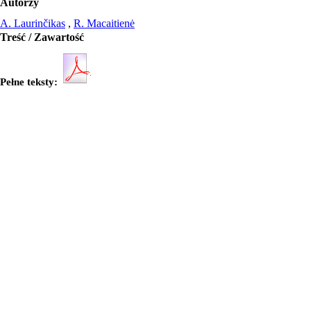
Autorzy
A. Laurinčikas
,
R. Macaitienė
Treść / Zawartość
Pełne teksty:
Języki publikacji
EN
Abstrakty
EN
Here we prove a limit theorem in the sense of the weak convergence of p
theorem is given.
Słowa kluczowe
EN
Dirichlet series
probability measure
random element
weak converg
Wydawca
De Gruyter Open
Czasopismo
Open Mathematics
Rocznik