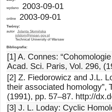
2003-09-01
wydano
2003-09-01
online
Twórcy
autor
Jolanta Słomińska
jolslom@impan.gov.pl
Technical University of Warsaw
Bibliografia
[1] A. Connes: “Cohomologie 
Acad. Sci. Paris, Vol. 296, (
[2] Z. Fiedorowicz and J.L. 
their associated homology”, 
(1991), pp. 57–87. http://dx
[3] J. L. Loday: Cyclic Homol