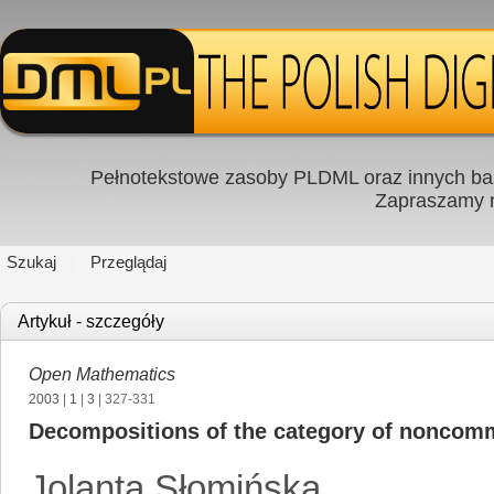
Pełnotekstowe zasoby PLDML oraz innych baz
Zapraszamy
Szukaj
Przeglądaj
Artykuł - szczegóły
Open Mathematics
2003
|
1
|
3
| 327-331
Decompositions of the category of noncomm
Jolanta Słomińska