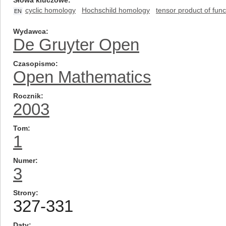
Słowa kluczowe
cyclic homology
Hochschild homology
tensor product of func
EN
Wydawca
De Gruyter Open
Czasopismo
Open Mathematics
Rocznik
2003
Tom
1
Numer
3
Strony
327-331
Daty