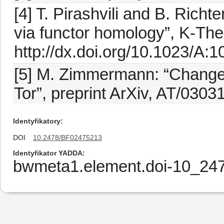
[4] T. Pirashvili and B. Rich
via functor homology”, K-Theo
http://dx.doi.org/10.1023/A
[5] M. Zimmermann: “Change
Tor”, preprint ArXiv, AT/0303
Identyfikatory
DOI
10.2478/BF02475213
Identyfikator YADDA
bwmeta1.element.doi-10_2