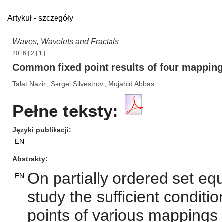
Artykuł - szczegóły
Waves, Wavelets and Fractals
2016
|
2
|
1
|
Common fixed point results of four mappings
Talat Nazir
,
Sergei Silvestrov
,
Mujahid Abbas
Pełne teksty:
Języki publikacji
EN
Abstrakty
On partially ordered set equ
EN
study the sufficient condit
points of various mappings