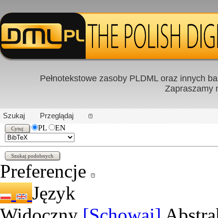
Pełnotekstowe zasoby PLDML oraz innych baz
Zapraszamy
PL
|
EN
Szukaj
Przeglądaj
PL
EN
Preferencje
Język
Widoczny
[Schowaj]
Abstra