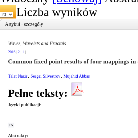
Liczba wyników
Artykuł - szczegóły
Waves, Wavelets and Fractals
2016
|
2
|
1
|
Common fixed point results of four mappings in 
Talat Nazir
,
Sergei Silvestrov
,
Mujahid Abbas
Pełne teksty:
Języki publikacji
EN
Abstrakty