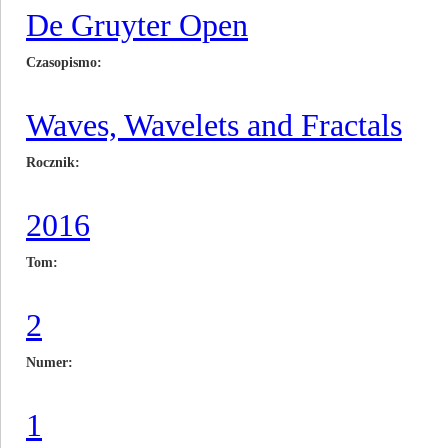
De Gruyter Open
Czasopismo
Waves, Wavelets and Fractals
Rocznik
2016
Tom
2
Numer
1