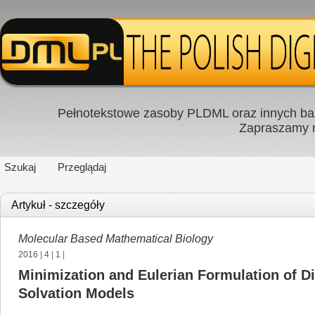
Pełnotekstowe zasoby PLDML oraz innych baz
Zapraszamy
Szukaj
Przeglądaj
Artykuł - szczegóły
Molecular Based Mathematical Biology
2016
|
4
|
1
|
Minimization and Eulerian Formulation of D
Solvation Models