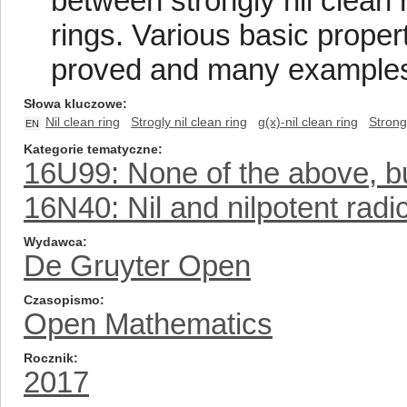
between strongly nil clean r
rings. Various basic propert
proved and many examples
Słowa kluczowe
Nil clean ring
Strogly nil clean ring
g(x)-nil clean ring
Strongl
EN
Kategorie tematyczne
16U99: None of the above, but
16N40: Nil and nilpotent radic
Wydawca
De Gruyter Open
Czasopismo
Open Mathematics
Rocznik
2017