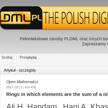
Pełnotekstowe zasoby PLDML oraz innych baz
Zapraszamy
Szukaj
Przeglądaj
Artykuł - szczegóły
Open Mathematics
2017
|
15
|
1
| 420-426
Rings in which elements are the sum of a ni
Ali H. Handam
,
Hani A. Kha