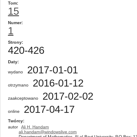
Tom
15
Numer
1
Strony
420-426
Daty
2017-01-01
wydano
2016-01-12
otrzymano
2017-02-02
zaakceptowano
2017-04-17
online
Twórcy
autor
Ali H. Handam
ali.handam@windowslive.com
Department of Mathematics, Al al-Bayt University, P.O.Box: 1