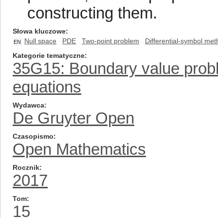
constructing them.
Słowa kluczowe
Null space
PDE
Two-point problem
Differential-symbol me
EN
Kategorie tematyczne
35G15: Boundary value proble
equations
Wydawca
De Gruyter Open
Czasopismo
Open Mathematics
Rocznik
2017
Tom
15