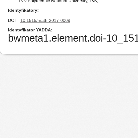
Lviv Polytechnic National University, Lviv,
Identyfikatory
DOI
10.1515/math-2017-0009
Identyfikator YADDA
bwmeta1.element.doi-10_15