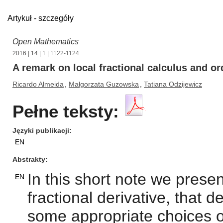
Artykuł - szczegóły
Open Mathematics
2016
|
14
|
1
| 1122-1124
A remark on local fractional calculus and or
Ricardo Almeida
,
Małgorzata Guzowska
,
Tatiana Odzijewicz
Pełne teksty:
Języki publikacji
EN
Abstrakty
In this short note we presen
EN
fractional derivative, that
some appropriate choices 