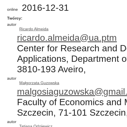
2016-12-31
online
Twórcy
autor
Ricardo Almeida
ricardo.almeida@ua.ptm
Center for Research and 
Applications, Department of
3810-193 Aveiro,
autor
Małgorzata Guzowska
malgosiaguzowska@gmail
Faculty of Economics and 
Szczecin, 71-101 Szczecin
autor
Tatiana Odzijewicz