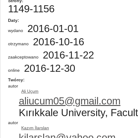
Strony
1149-1156
Daty
2016-01-01
wydano
2016-10-16
otrzymano
2016-11-22
zaakceptowano
2016-12-30
online
Twórcy
autor
Ali Uçum
aliucum05@gmail.com
Kırıkkale University, Facul
autor
Kazım İlarslan
kilarslan@yahoo.com