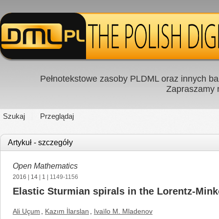
Pełnotekstowe zasoby PLDML oraz innych baz
Zapraszamy
Szukaj
Przeglądaj
Artykuł - szczegóły
Open Mathematics
2016
|
14
|
1
| 1149-1156
Elastic Sturmian spirals in the Lorentz-Min
Ali Uçum
,
Kazım İlarslan
,
Ivaïlo M. Mladenov