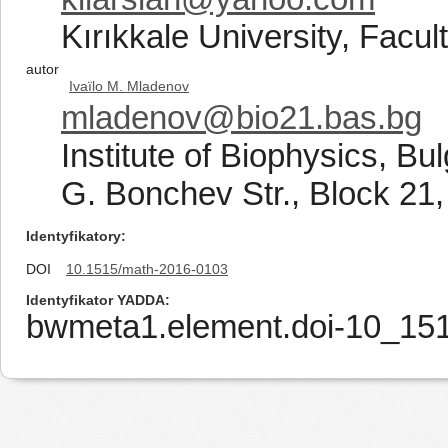
Kırıkkale University, Facul
autor
Ivaïlo M. Mladenov
mladenov@bio21.bas.bg
Institute of Biophysics, B
G. Bonchev Str., Block 21,
Identyfikatory
DOI
10.1515/math-2016-0103
Identyfikator YADDA
bwmeta1.element.doi-10_15