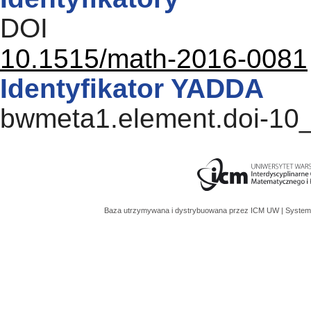
DOI
10.1515/math-2016-0081
Identyfikator YADDA
bwmeta1.element.doi-10
Baza utrzymywana i dystrybuowana przez
ICM UW
| System