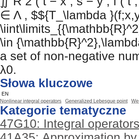
∬ R 2 ( t − x , s − y , f ( t ,
∈ Λ , $${T_\lambda }(f;x,
\iint\limits_{{\mathbb{R}^2}}
\in {\mathbb{R}^2},\lambd
a set of non-negative nu
λ0.
Słowa kluczowe
EN
Nonlinear integral operators
Generalized Lebesgue point
Wei
Kategorie tematyczne
47G10: Integral operator
41A35: Approximation by o