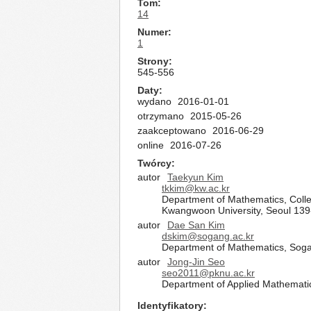
Tom
14
Numer
1
Strony
545-556
Daty
wydano
2016-01-01
otrzymano
2015-05-26
zaakceptowano
2016-06-29
online
2016-07-26
Twórcy
autor
Taekyun Kim
tkkim@kw.ac.kr
Department of Mathematics, Colleg
Kwangwoon University, Seoul 139
autor
Dae San Kim
dskim@sogang.ac.kr
Department of Mathematics, Sogan
autor
Jong-Jin Seo
seo2011@pknu.ac.kr
Department of Applied Mathematic
Identyfikatory