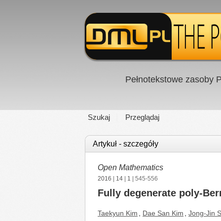
Pełnotekstowe zasoby P
Szukaj
Przeglądaj
Artykuł - szczegóły
Open Mathematics
2016
|
14
|
1
| 545-556
Fully degenerate poly-Be
Taekyun Kim
,
Dae San Kim
,
Jong-Jin 