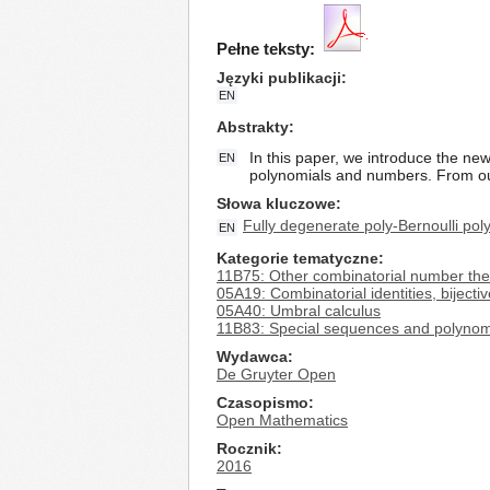
Pełne teksty:
Języki publikacji
EN
Abstrakty
In this paper, we introduce the ne
EN
polynomials and numbers. From our 
Słowa kluczowe
Fully degenerate poly-Bernoulli pol
EN
Kategorie tematyczne
11B75: Other combinatorial number the
05A19: Combinatorial identities, bijecti
05A40: Umbral calculus
11B83: Special sequences and polynom
Wydawca
De Gruyter Open
Czasopismo
Open Mathematics
Rocznik
2016