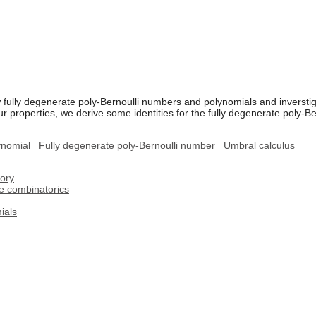
w fully degenerate poly-Bernoulli numbers and polynomials and inversti
properties, we derive some identities for the fully degenerate poly-B
ynomial
Fully degenerate poly-Bernoulli number
Umbral calculus
ory
ve combinatorics
ials