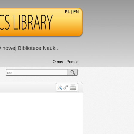
PL
|
EN
nowej Bibliotece Nauki.
O nas
Pomoc
test