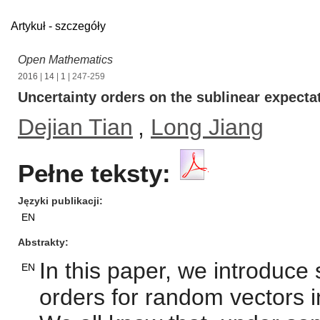
Artykuł - szczegóły
Open Mathematics
2016
|
14
|
1
| 247-259
Uncertainty orders on the sublinear expecta
Dejian Tian
,
Long Jiang
Pełne teksty:
Języki publikacji
EN
Abstrakty
In this paper, we introduce 
EN
orders for random vectors i