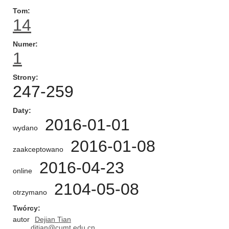
Tom
14
Numer
1
Strony
247-259
Daty
2016-01-01
wydano
2016-01-08
zaakceptowano
2016-04-23
online
2104-05-08
otrzymano
Twórcy
autor
Dejian Tian
djtian@cumt.edu.cn