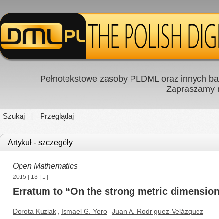
Pełnotekstowe zasoby PLDML oraz innych baz
Zapraszamy
Szukaj
Przeglądaj
Artykuł - szczegóły
Open Mathematics
2015
|
13
|
1
|
Erratum to “On the strong metric dimension
Dorota Kuziak
,
Ismael G. Yero
,
Juan A. Rodríguez-Velázquez