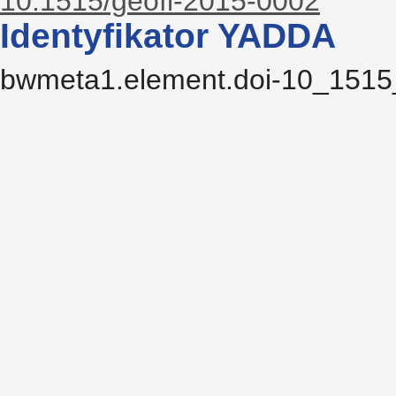
10.1515/geofl-2015-0002
Identyfikator YADDA
bwmeta1.element.doi-10_1515