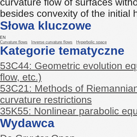
curvature flow of surfaces witho
besides convexity of the initial
Słowa kluczowe
EN
Curvature flows
Inverse curvature flows
Hyperbolic space
Kategorie tematyczne
53C44: Geometric evolution equ
flow, etc.)
53C21: Methods of Riemannian
curvature restrictions
35K55: Nonlinear parabolic eq
Wydawca