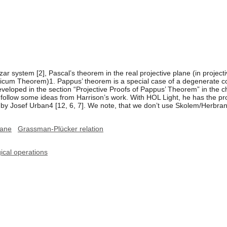
Mizar system [2], Pascal’s theorem in the real projective plane (in proje
m Theorem)1. Pappus’ theorem is a special case of a degenerate coni
veloped in the section “Projective Proofs of Pappus’ Theorem” in the 
o follow some ideas from Harrison’s work. With HOL Light, he has the p
sef Urban4 [12, 6, 7]. We note, that we don’t use Skolem/Herbrand f
lane
Grassman-Plücker relation
ical operations