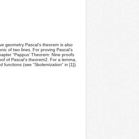
ctive geometry Pascal’s theorem is also
c of two lines. For proving Pascal’s
chapter “Pappus’ Theorem: Nine proofs
roof of Pascal’s theorem2. For a lemma,
unctions (see “Skolemization” in [1]).