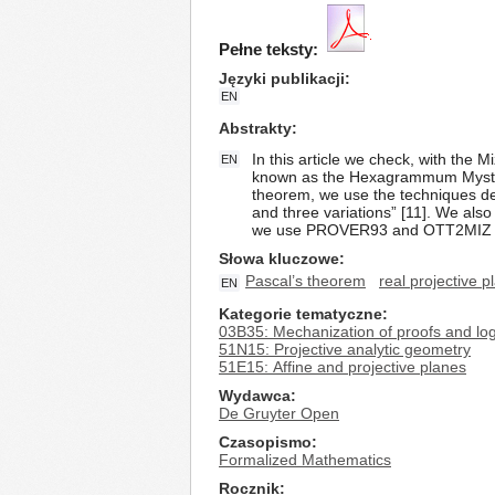
Pełne teksty:
Języki publikacji
EN
Abstrakty
In this article we check, with the 
EN
known as the Hexagrammum Mysticu
theorem, we use the techniques de
and three variations” [11]. We als
we use PROVER93 and OTT2MIZ by Jo
Słowa kluczowe
Pascal’s theorem
real projective p
EN
Kategorie tematyczne
03B35: Mechanization of proofs and log
51N15: Projective analytic geometry
51E15: Affine and projective planes
Wydawca
De Gruyter Open
Czasopismo
Formalized Mathematics
Rocznik