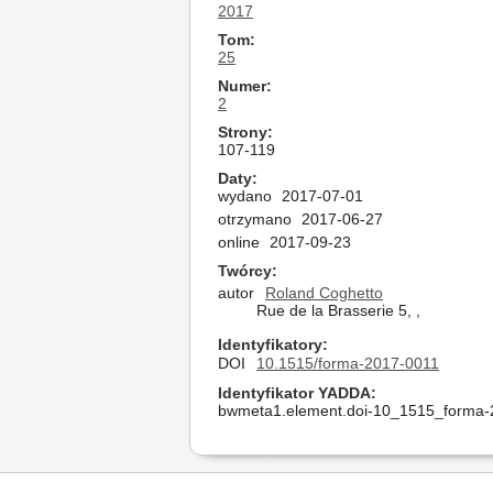
2017
Tom
25
Numer
2
Strony
107-119
Daty
wydano
2017-07-01
otrzymano
2017-06-27
online
2017-09-23
Twórcy
autor
Roland Coghetto
Rue de la Brasserie 5, ,
Identyfikatory
DOI
10.1515/forma-2017-0011
Identyfikator YADDA
bwmeta1.element.doi-10_1515_forma-