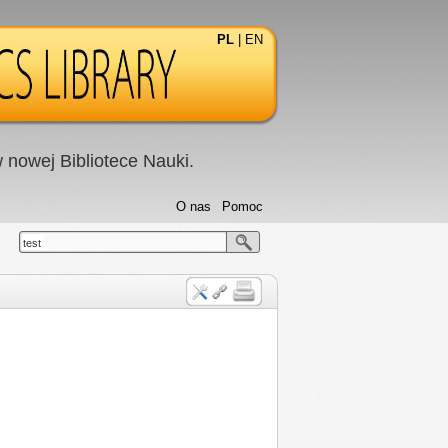
PL
|
EN
nowej Bibliotece Nauki.
O nas
Pomoc
test