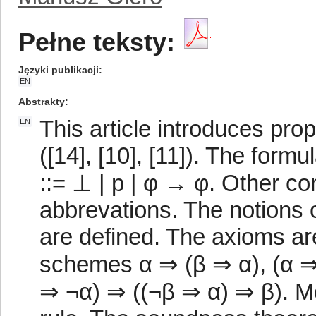
Pełne teksty:
Języki publikacji
EN
Abstrakty
This article introduces pro
EN
([14], [10], [11]). The form
::= ⊥ | p | φ → φ. Other co
abbrevations. The notions 
are defined. The axioms are
schemes α ⇒ (β ⇒ α), (α ⇒ 
⇒ ¬α) ⇒ ((¬β ⇒ α) ⇒ β). Mo