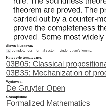
rule. The soundness theor
theorem are proved. The pr
carried out by a counter-m
prove the completeness t
proved. Some most widely 
Słowa kluczowe
completeness
formal system
Lindenbaum’s lemma
EN
Kategorie tematyczne
03B05: Classical propositiona
03B35: Mechanization of proo
Wydawca
De Gruyter Open
Czasopismo
Formalized Mathematics