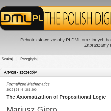
Pełnotekstowe zasoby PLDML oraz innych baz
Zapraszamy
Szukaj
Przeglądaj
Artykuł - szczegóły
Formalized Mathematics
2016
|
24
|
4
| 281-290
The Axiomatization of Propositional Logic
Mariusz Giero