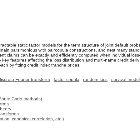
ractable static factor models for the term structure of joint default proba
ain parsimonious with paircopula constructions, and nest many stand
ngent claims can be exactly and efficiently computed when individual loss
key features affecting the loss distribution and multi-name credit deriv
roach by fitting credit index tranche prices.
discrete Fourier transform
factor copula
random loss
survival model
Monte Carlo methods)
forms
theory
transforms
ion, canonical correlation, etc.)