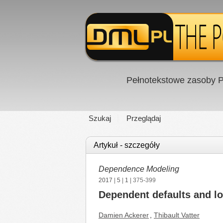
Pełnotekstowe zasoby P
Szukaj
Przeglądaj
Artykuł - szczegóły
Dependence Modeling
2017
|
5
|
1
| 375-399
Dependent defaults and lo
Damien Ackerer
,
Thibault Vatter