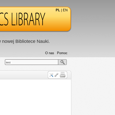
PL
|
EN
nowej Bibliotece Nauki.
O nas
Pomoc
test