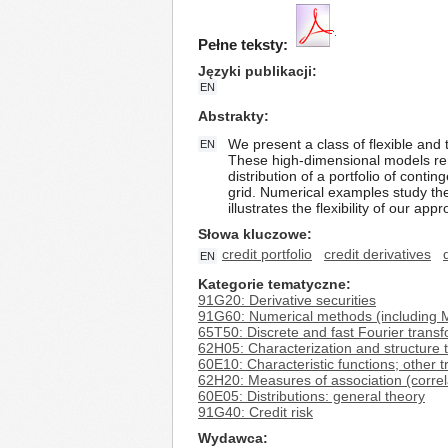
Pełne teksty:
Języki publikacji
EN
Abstrakty
We present a class of flexible and t
EN
These high-dimensional models rem
distribution of a portfolio of conti
grid. Numerical examples study the 
illustrates the flexibility of our app
Słowa kluczowe
credit portfolio
credit derivatives
EN
Kategorie tematyczne
91G20: Derivative securities
91G60: Numerical methods (including 
65T50: Discrete and fast Fourier trans
62H05: Characterization and structure 
60E10: Characteristic functions; other 
62H20: Measures of association (correlat
60E05: Distributions: general theory
91G40: Credit risk
Wydawca