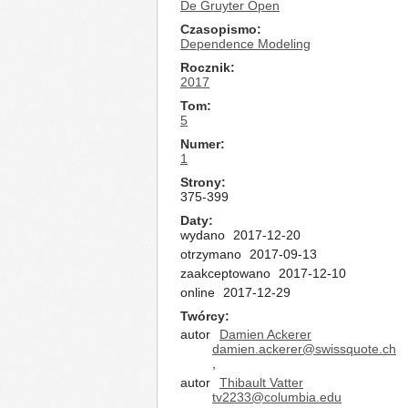
De Gruyter Open
Czasopismo
Dependence Modeling
Rocznik
2017
Tom
5
Numer
1
Strony
375-399
Daty
wydano
2017-12-20
otrzymano
2017-09-13
zaakceptowano
2017-12-10
online
2017-12-29
Twórcy
autor
Damien Ackerer
damien.ackerer@swissquote.ch
,
autor
Thibault Vatter
tv2233@columbia.edu