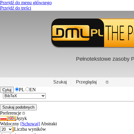
Przejdź do menu głównego
Przejdź do treści
Pełnotekstowe zasoby P
PL
|
EN
Szukaj
Przeglądaj
PL
EN
Preferencje
Język
Widoczny
[Schowaj]
Abstrakt
Liczba wyników