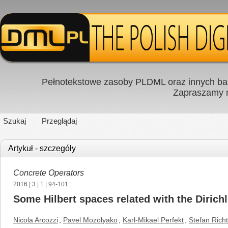
Pełnotekstowe zasoby PLDML oraz innych baz
Zapraszamy
Szukaj
Przeglądaj
Artykuł - szczegóły
Concrete Operators
2016
|
3
|
1
| 94-101
Some Hilbert spaces related with the Dirich
Nicola Arcozzi
,
Pavel Mozolyako
,
Karl-Mikael Perfekt
,
Stefan Rich