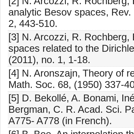
[2] N. Arcozzi, R. Rochberg,
analytic Besov spaces, Rev. 
2, 443-510.
[3] N. Arcozzi, R. Rochberg,
spaces related to the Dirichl
(2011), no. 1, 1-18.
[4] N. Aronszajn, Theory of r
Math. Soc. 68, (1950) 337-40
[5] D. Bekollé, A. Bonami, In
Bergman, C. R. Acad. Sci. Pa
A775- A778 (in French).