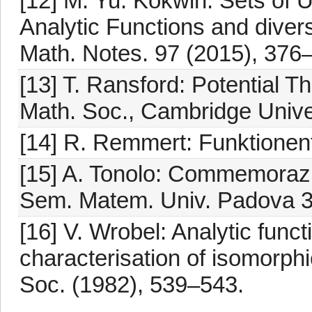
[12] M. Yu. Kokwin: Sets of
Analytic Functions and dive
Math. Notes. 97 (2015), 376
[13] T. Ransford: Potential 
Math. Soc., Cambridge Unive
[14] R. Remmert: Funktionent
[15] A. Tonolo: Commemorazio
Sem. Matem. Univ. Padova 3
[16] V. Wrobel: Analytic fun
characterisation of isomorph
Soc. (1982), 539–543.