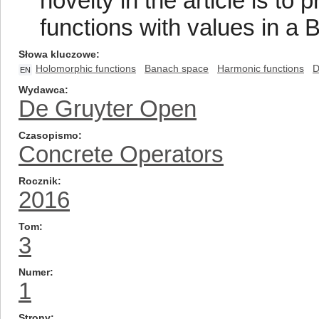
novelty in the article is to
functions with values in a
Słowa kluczowe
Holomorphic functions
Banach space
Harmonic functions
D
EN
Wydawca
De Gruyter Open
Czasopismo
Concrete Operators
Rocznik
2016
Tom
3
Numer
1
Strony