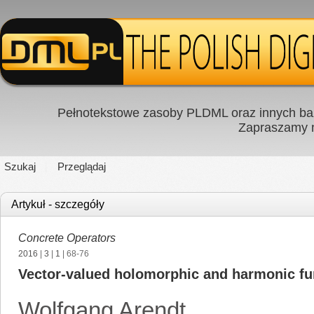
Pełnotekstowe zasoby PLDML oraz innych baz
Zapraszamy
Szukaj
Przeglądaj
Artykuł - szczegóły
Concrete Operators
2016
|
3
|
1
| 68-76
Vector-valued holomorphic and harmonic fu
Wolfgang Arendt