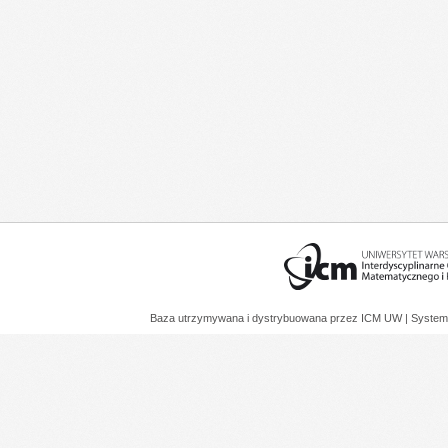
Baza utrzymywana i dystrybuowana przez
ICM UW
| System