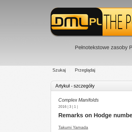
Pełnotekstowe zasoby P
Szukaj
Przeglądaj
Artykuł - szczegóły
Complex Manifolds
2016
|
3
|
1
|
Remarks on Hodge numbers
Takumi Yamada