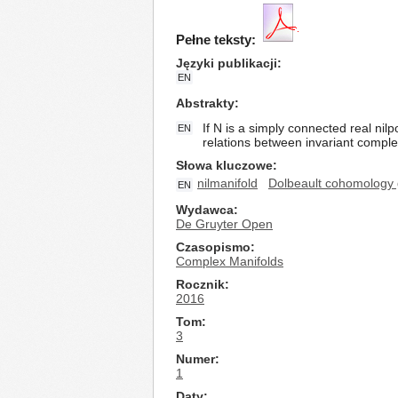
Pełne teksty:
Języki publikacji
EN
Abstrakty
If N is a simply connected real nilp
EN
relations between invariant compl
Słowa kluczowe
nilmanifold
Dolbeault cohomology
EN
Wydawca
De Gruyter Open
Czasopismo
Complex Manifolds
Rocznik
2016
Tom
3
Numer
1
Daty