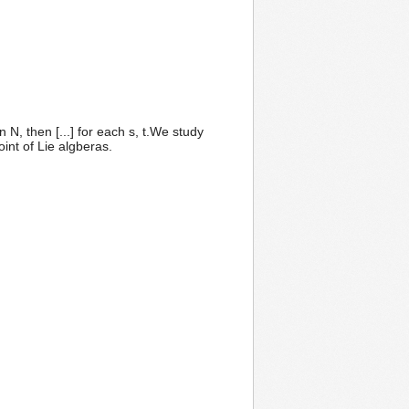
n N, then [...] for each s, t.We study
nt of Lie algberas.