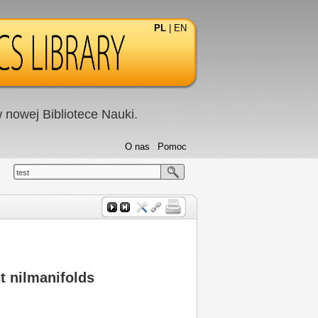
PL
|
EN
nowej Bibliotece Nauki.
O nas
Pomoc
test
 nilmanifolds