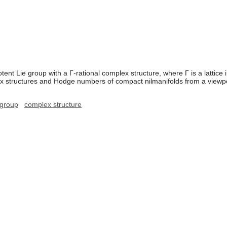
otent Lie group with a Γ-rational complex structure, where Γ is a lattice i
ex structures and Hodge numbers of compact nilmanifolds from a viewpoi
 group
complex structure