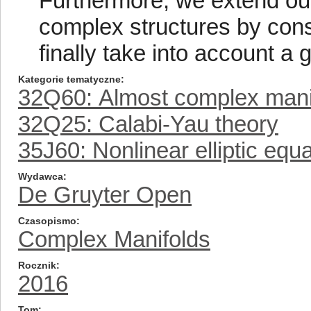
Furthermore, we extend our
complex structures by con
finally take into account a 
Kategorie tematyczne
32Q60: Almost complex mani
32Q25: Calabi-Yau theory
35J60: Nonlinear elliptic equ
Wydawca
De Gruyter Open
Czasopismo
Complex Manifolds
Rocznik
2016
Tom