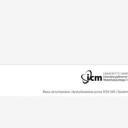
Baza utrzymywana i dystrybuowana przez
ICM UW
| System