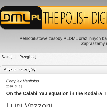
Pełnotekstowe zasoby PLDML oraz innych baz
Zapraszamy
Szukaj
Przeglądaj
Artykuł - szczegóły
Complex Manifolds
2016
|
3
|
1
|
On the Calabi-Yau equation in the Kodaira-
Luigi Vezzoni