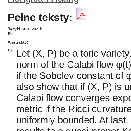
Pełne teksty:
Języki publikacji
EN
Abstrakty
Let (X, P) be a toric variet
EN
norm of the Calabi flow φ(t)
if the Sobolev constant of φ
also show that if (X, P) is 
Calabi flow converges expon
metric if the Ricci curvatu
uniformly bounded. At last,