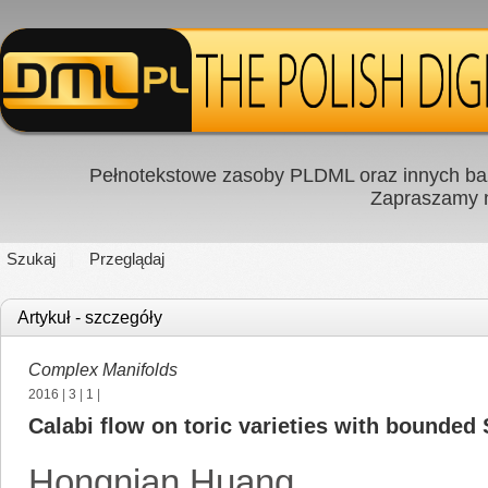
Pełnotekstowe zasoby PLDML oraz innych baz
Zapraszamy
Szukaj
Przeglądaj
Artykuł - szczegóły
Complex Manifolds
2016
|
3
|
1
|
Calabi flow on toric varieties with bounded 
Hongnian Huang