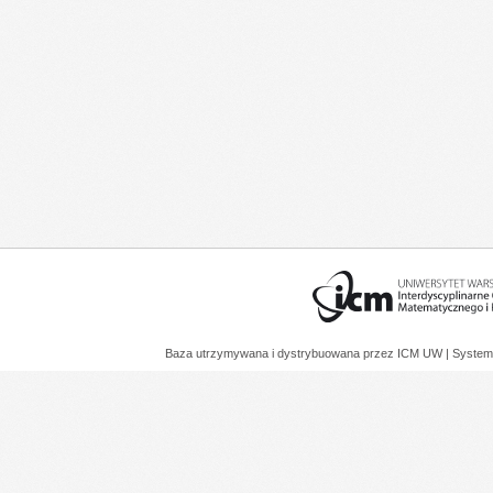
Baza utrzymywana i dystrybuowana przez
ICM UW
| System