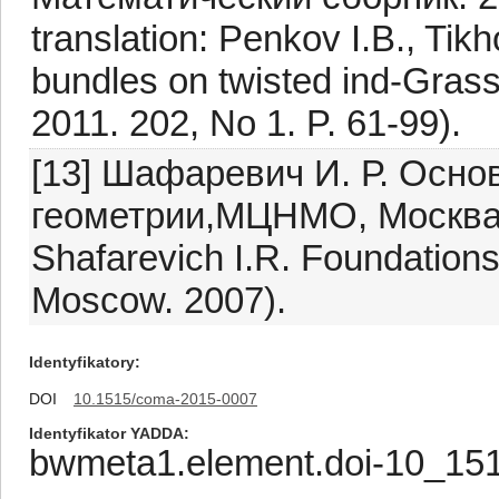
translation: Penkov I.B., Tikh
bundles on twisted ind-Gras
2011. 202, No 1. P. 61-99).
[13] Шафаревич И. Р. Осно
геометрии,МЦНМО, Москва, 2
Shafarevich I.R. Foundation
Moscow. 2007).
Identyfikatory
DOI
10.1515/coma-2015-0007
Identyfikator YADDA
bwmeta1.element.doi-10_1