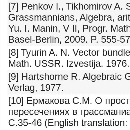
[7] Penkov I., Tikhomirov A. 
Grassmannians, Algebra, arit
Yu. I. Manin, V II, Progr. Mat
Basel-Berlin, 2009. P. 555-57
[8] Tyurin A. N. Vector bundles
Math. USSR. Izvestija. 1976.
[9] Hartshorne R. Algebraic 
Verlag, 1977.
[10] Ермакова С.М. О прос
пересечениях в грассманиан
C.35-46 (English translation