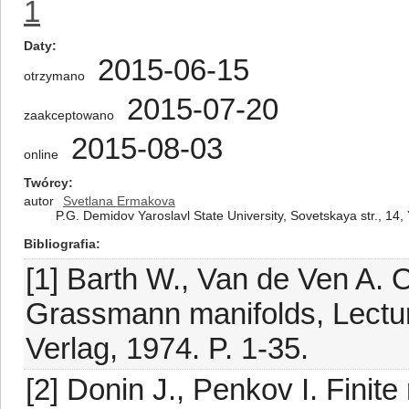
1
Daty
2015-06-15
otrzymano
2015-07-20
zaakceptowano
2015-08-03
online
Twórcy
autor
Svetlana Ermakova
P.G. Demidov Yaroslavl State University, Sovetskaya str., 14,
Bibliografia
[1] Barth W., Van de Ven A. 
Grassmann manifolds, Lectur
Verlag, 1974. P. 1-35.
[2] Donin J., Penkov I. Finit