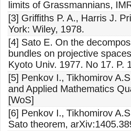
limits of Grassmannians, IM
[3] Griffiths P. A., Harris J.
York: Wiley, 1978.
[4] Sato E. On the decomposab
bundles on projective spaces
Kyoto Univ. 1977. No 17. P. 
[5] Penkov I., Tikhomirov A.
and Applied Mathematics Quar
[WoS]
[6] Penkov I., Tikhomirov A.
Sato theorem, arXiv:1405.38