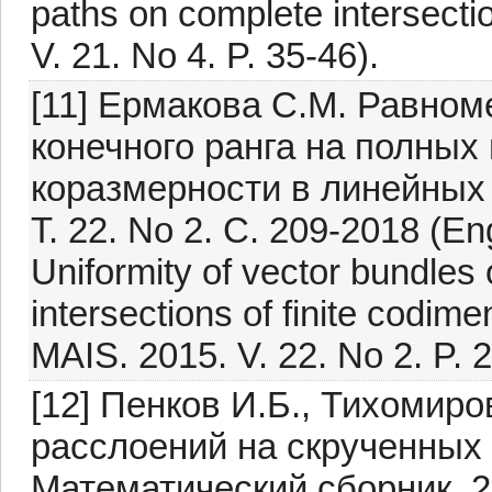
paths on complete intersect
V. 21. No 4. P. 35-46).
[11] Ермакова С.М. Равно
конечного ранга на полных
коразмерности в линейных
Т. 22. No 2. C. 209-2018 (En
Uniformity of vector bundles 
intersections of finite codim
MAIS. 2015. V. 22. No 2. P. 
[12] Пенков И.Б., Тихомир
расслоений на скрученных
Математический сборник. 20