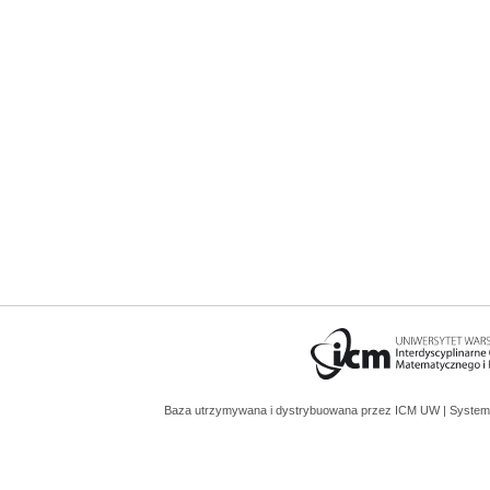
Baza utrzymywana i dystrybuowana przez
ICM UW
| System