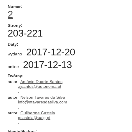
Numer
2
Strony
203-221
Daty
2017-12-20
wydano
2017-12-13
online
Twórcy
autor
António Duarte Santos
ajsantos@autonoma.pt
,
autor
Nelson Tavares da Silva
info@ntavaresdasilva.com
,
autor
Guilherme Castela
gcastela@ualg.pt
,
Identyfikatory